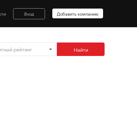
сти
Вход
Добавить компанию
итный рейтинг
Найти