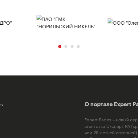
ях
О портале Expert P
Expert Pages – новый се
агентства Эксперт РА (к
чем 25-летней историей