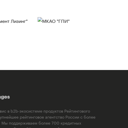
ages
рвис в b2b-экосистеме продуктов Рейтингового
рупнейшее рейтинговое агентство России с более
). Мы поддерживаем более 700 кредитных