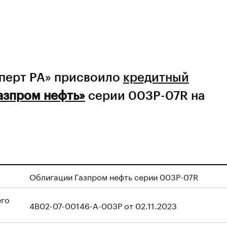
сперт РА» присвоило
кредитный
азпром нефть»
серии 003Р-07R на
Облигации Газпром нефть серии 003Р-07R
его
4B02-07-00146-A-003P от 02.11.2023