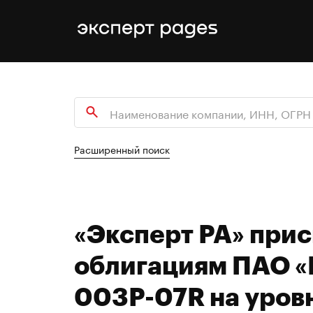
Расширенный поиск
«Эксперт РА» при
облигациям ПАО «
003Р-07R на уров