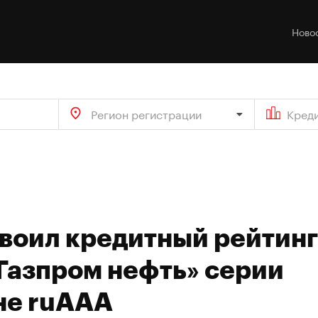
Ново
Регион регистрации
Кред
своил кредитный рейтинг
Газпром нефть» серии
не ruAAA