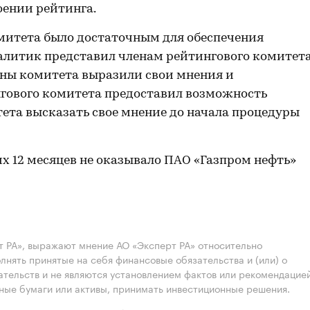
оении рейтинга.
митета было достаточным для обеспечения
алитик представил членам рейтингового комитет
ены комитета выразили свои мнения и
гового комитета предоставил возможность
ета высказать свое мнение до начала процедуры
их 12 месяцев не оказывало ПАО «Газпром нефть»
 РА», выражают мнение АО «Эксперт РА» относительно
лнять принятые на себя финансовые обязательства и (или) о
ательств и не являются установлением фактов или рекомендацие
нные бумаги или активы, принимать инвестиционные решения.