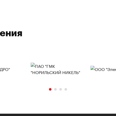
ления