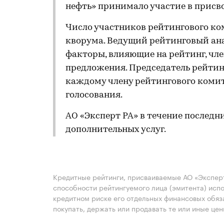
нефть» принимало участие в присв
Число участников рейтингового ко
кворума. Ведущий рейтинговый ан
факторы, влияющие на рейтинг, чл
предложения. Председатель рейтин
каждому члену рейтингового комит
голосования.
АО «Эксперт РА» в течение последн
дополнительных услуг.
Кредитные рейтинги, присваиваемые АО «Эксперт
способности рейтингуемого лица (эмитента) испо
кредитном риске его отдельных финансовых обяз
покупать, держать или продавать те или иные це