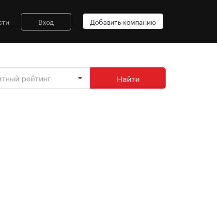
сти
Вход
Добавить компанию
итный рейтинг
Найти