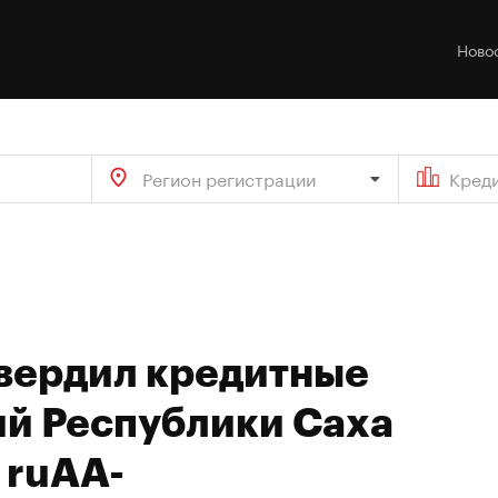
Ново
Регион регистрации
Кред
твердил кредитные
ий Республики Саха
 ruAA-