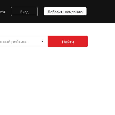
сти
Вход
Добавить компанию
итный рейтинг
Найти