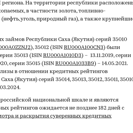
П региона. На территории республики расположен
паемых, в частности золота, топливно-
нефть, уголь, природный газ), а также крупнейши
 займов Республики Саха (Якутия) серий 35010
000A0ZZNJ2
), 35012 (ISIN
RU000A100CN3
) были
ерии 35013 (ISIN
RU000A1010D3
) – 13.11.2019, серии
020, серии 35015 (ISIN
RU000A1033B9
) – 14.05.2021.
лизы в отношении кредитных рейтингов
а (Якутия) серий 35014, 35013, 35012, 35011, 35010
03.2024.
 российской национальной шкале и являются
ых рейтингов ожидается не позднее 182 дней с
мотра и раскрытия суверенных кредитных