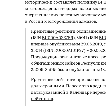
исторически составляет половину ВР
месторождения твердых полезных иско
энергетических полезных ископаемых (
в России месторождения алмазов.
Кредитные рейтинги облигационных
(ISIN
RU000A0ZZ7E6
), 35011 (ISIN
RU
впервые опубликованы 29.05.2019, с
35014 (ISIN
RU000A101P27
) – 20.05.2
Предыдущие рейтинговые пресс-ре
облигационных займов Республики Сах
35009, 35015 были опубликованы 13.
Кредитные рейтинги присвоены по
долгосрочными. Пересмотр кредитн
даты, указанной в
Календаре перес
рейтингов
.