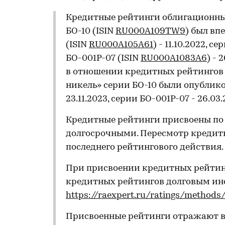
Кредитные рейтинги облигационны
БО-10 (ISIN
RU000A109TW9
) был вп
(ISIN
RU000A105A61
) - 11.10.2022, с
БО-001Р-07 (ISIN
RU000A1083A6
) -
в отношении кредитных рейтингов
никель» серии БО-10 были опубликов
23.11.2023, серии БО-001Р-07 - 26.03.
Кредитные рейтинги присвоены по
долгосрочными. Пересмотр кредитн
последнего рейтингового действия.
При присвоении кредитных рейтин
кредитных рейтингов долговым и
https://raexpert.ru/ratings/methods
Присвоенные рейтинги отражают 