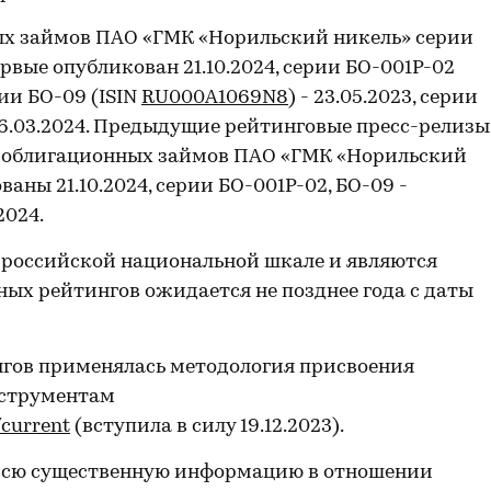
х займов ПАО «ГМК «Норильский никель» серии
ервые опубликован 21.10.2024, серии БО-001P-02
ерии БО-09 (ISIN
RU000A1069N8
) - 23.05.2023, серии
 26.03.2024. Предыдущие рейтинговые пресс-релизы
 облигационных займов ПАО «ГМК «Норильский
аны 21.10.2024, серии БО-001P-02, БО-09 -
2024.
 российской национальной шкале и являются
ых рейтингов ожидается не позднее года с даты
гов применялась методология присвоения
нструментам
/current
(вступила в силу 19.12.2023).
всю существенную информацию в отношении