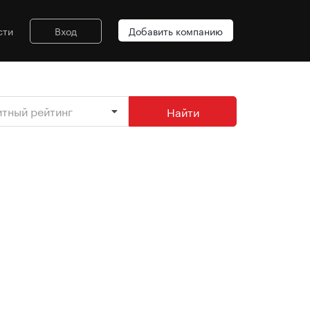
сти
Вход
Добавить компанию
итный рейтинг
Найти