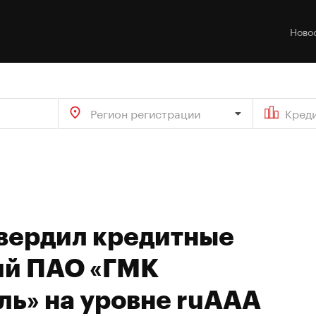
Ново
Регион регистрации
Кред
твердил кредитные
ий ПАО «ГМК
ль» на уровне ruAAA