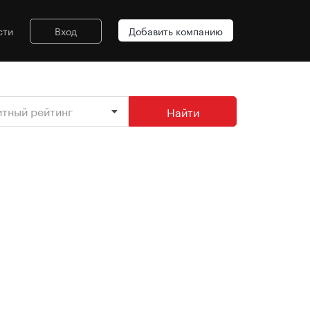
сти
Вход
Добавить компанию
итный рейтинг
Найти