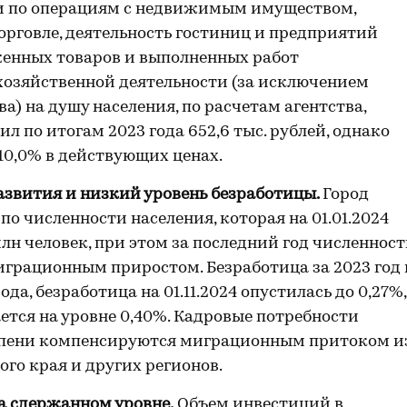
и по операциям с недвижимым имуществом,
орговле, деятельность гостиниц и предприятий
женных товаров и выполненных работ
хозяйственной деятельности (за исключением
) на душу населения, по расчетам агентства,
л по итогам 2023 года 652,6 тыс. рублей, однако
 10,0% в действующих ценах.
азвития и низкий уровень безработицы.
Город
о численности населения, которая на 01.01.2024
 млн человек, при этом за последний год численност
миграционным приростом. Безработица за 2023 год 
да, безработица на 01.11.2024 опустилась до 0,27%,
ется на уровне 0,40%. Кадровые потребности
тепени компенсируются миграционным притоком и
го края и других регионов.
 сдержанном уровне.
Объем инвестиций в