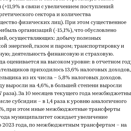
(+11,9% в связи с увеличением поступлений
ргетического сектора и количества
щество физических лиц). При этом существенное
ибыль организаций (-15,1%), что обусловлено
ий, осуществляющих: добычу полезных
ой энергией, газом и паром; транспортировку и
ную; деятельность финансовую и страховую.
а оценивается на высоком уровне: в отчетном год
тельщиков приходилось 13,6% налоговых доходов,
ельщика из их числа – 5,8% налоговых доходов.
 выросли на 4,6%, в большей степени выросли
 раза). За 10 месяцев текущего года межбюджетны
исле субсидии – в 1,4 раза к уровню аналогичного
6,9%, при этом иные межбюджетные трансферты
4 года муниципалитет ожидает увеличение
ю 2023 года, по межбюджетным трансфертам – на