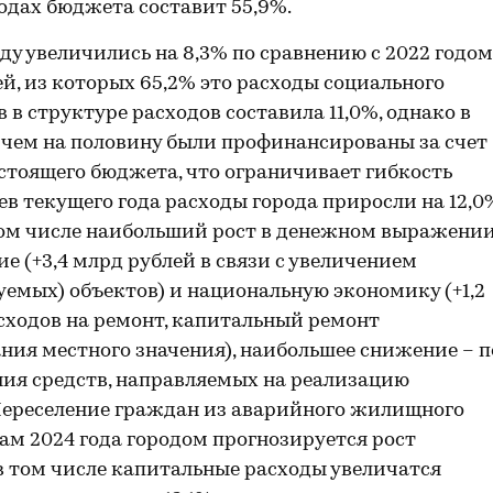
ходах бюджета составит 55,9%.
ду увеличились на 8,3% по сравнению с 2022 годом
ей, из которых 65,2% это расходы социального
 в структуре расходов составила 11,0%, однако в
е чем на половину были профинансированы за счет
оящего бюджета, что ограничивает гибкость
ев текущего года расходы города приросли на 12,0
 том числе наибольший рост в денежном выражени
е (+3,4 млрд рублей в связи с увеличением
емых) объектов) и национальную экономику (+1,2
асходов на ремонт, капитальный ремонт
ния местного значения), наибольшее снижение – п
ния средств, направляемых на реализацию
ереселение граждан из аварийного жилищного
ам 2024 года городом прогнозируется рост
, в том числе капитальные расходы увеличатся