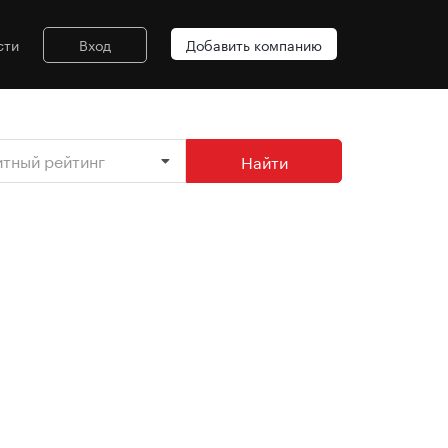
сти
Вход
Добавить компанию
итный рейтинг
Найти