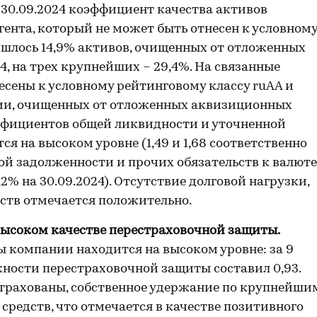
30.09.2024 коэффициент качества активов
гента, который не может быть отнесен к условном
ишлось 14,9% активов, очищенных от отложенных
4, на трех крупнейших – 29,4%. На связанные
есены к условному рейтинговому классу ruAA и
нии, очищенных от отложенных аквизиционных
оэффициентов общей ликвидности и уточненной
я на высоком уровне (1,49 и 1,68 соответственно
кой задолженности и прочих обязательств к валюте
2% на 30.09.2024). Отсутствие долговой нагрузки,
ств отмечается положительно.
высоком качестве перестраховочной защиты.
 компании находится на высоком уровне: за 9
ности перестраховочной защиты составил 0,93.
трахованы, собственное удержание по крупнейши
средств, что отмечается в качестве позитивного