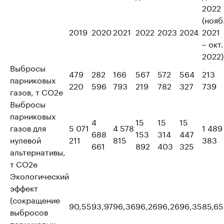
2022
(нояб
2019
2020
2021
2022
2023
2024
2021
– окт.
2022)
Выбросы
479
282
166
567
572
564
213
парниковых
220
596
793
219
782
327
739
газов, т CO2e
Выбросы
парниковых
4
15
15
15
газов для
5 071
4 578
1 489
688
153
314
447
нулевой
211
815
383
661
892
403
325
альтернативы,
т CO2e
Экологический
эффект
(сокращение
90,55
93,97
96,36
96,26
96,26
96,35
85,65
выбросов
парниковых