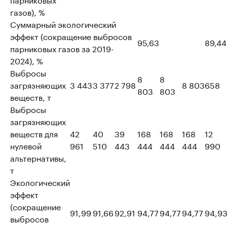
газов), %
Суммарный экологический
эффект (сокращение выбросов
95,63
89,44
парниковых газов за 2019-
2024), %
Выбросы
8
8
загрязняющих
3 443
3 377
2 798
8 803
658
803
803
веществ, т
Выбросы
загрязняющих
веществ для
42
40
39
168
168
168
12
нулевой
961
510
443
444
444
444
990
альтернативы,
т
Экологический
эффект
(сокращение
91,99
91,66
92,91
94,77
94,77
94,77
94,9
выбросов