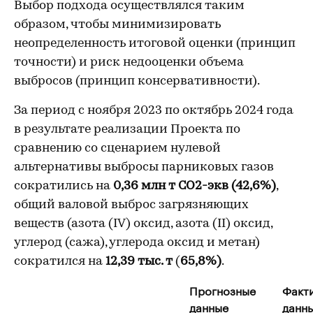
Выбор подхода осуществлялся таким
образом, чтобы минимизировать
неопределенность итоговой оценки (принцип
точности) и риск недооценки объема
выбросов (принцип консервативности).
За период с ноября 2023 по октябрь 2024 года
в результате реализации Проекта по
сравнению со сценарием нулевой
альтернативы выбросы парниковых газов
сократились на
0,36 млн т СО2-экв (42,6%)
,
общий валовой выброс загрязняющих
веществ (азота (IV) оксид, азота (II) оксид,
углерод (сажа), углерода оксид и метан)
сократился на
12,39 тыс. т
(
65,8%)
.
Прогнозные
Факт
данные
данн