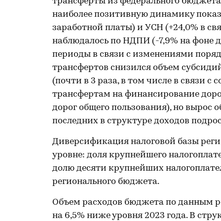
трансферты из федерального бюджета 
наиболее позитивную динамику показа
заработной платы) и УСН (+24,0% в св
наблюдалось по НДПИ (-7,9% на фоне д
периоды в связи с изменениями поря
трансфертов снизился объем субсиди
(почти в 3 раза, в том числе в связ
трансфертам на финансирование дор
дорог общего пользования), но вырос о
последних в структуре доходов подрос
Диверсификация налоговой базы регио
уровне: доля крупнейшего налогоплате
долю десяти крупнейших налогоплате
регионального бюджета.
Объем расходов бюджета по данным рег
на 6,5% ниже уровня 2023 года. В стр