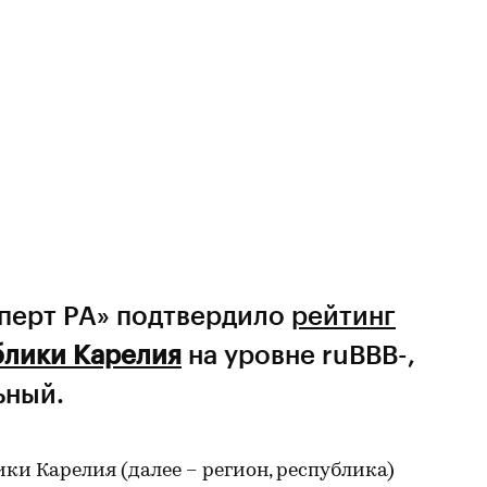
сперт РА» подтвердило
рейтинг
блики Карелия
на уровне ruВВВ-,
ьный.
ки Карелия (далее – регион, республика)