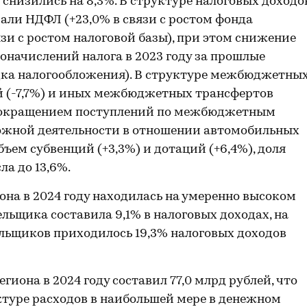
снизились на 8,3%. В структуре налоговых доходо
ли НДФЛ (+23,0% в связи с ростом фонда
язи с ростом налоговой базы), при этом снижение
оначислений налога в 2023 году за прошлые
дка налогообложения). В структуре межбюджетны
й (-7,7%) и иных межбюджетных трансфертов
и с сокращением поступлений по межбюджетным
ожной деятельности в отношении автомобильных
бъем субвенций (+3,3%) и дотаций (+6,4%), доля
ла до 13,6%.
на в 2024 году находилась на умеренно высоком
льщика составила 9,1% в налоговых доходах, на
льщиков приходилось 19,3% налоговых доходов
иона в 2024 году составил 77,0 млрд рублей, что
уктуре расходов в наибольшей мере в денежном