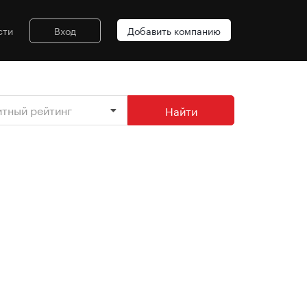
сти
Вход
Добавить компанию
итный рейтинг
Найти