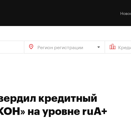
Ново
Регион регистрации
Кред
твердил кредитный
КОН» на уровне ruA+