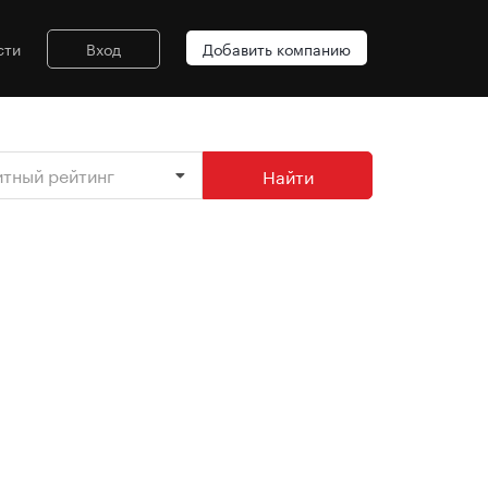
сти
Вход
Добавить компанию
итный рейтинг
Найти