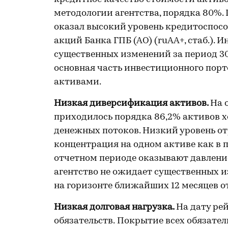
методологии агентства, порядка 80%.
оказал высокий уровень кредитоспос
акций Банка ГПБ (АО) (ruAA+, стаб.).
существенных изменений за период 30.
основная часть инвестиционного порт
активами.
Низкая диверсификация активов.
На 
приходилось порядка 86,2% активов х
денежных потоков. Низкий уровень о
концентрация на одном активе как в 
отчетном периоде оказывают давление
агентство не ожидает существенных и
на горизонте ближайших 12 месяцев о
Низкая долговая нагрузка.
На дату ре
обязательств.
Покрытие всех обязате