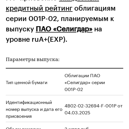
кредитный рейтинг
облигациям
серии 001Р-02, планируемым к
выпуску
ПАО «Селигдар»
на
уровне ruA+(EXP).
Параметры выпуска:
Облигации ПАО
Тип ценной бумаги
«Селигдар» серии
001Р-02
Идентификационный
4B02-02-32694-F-001P от
номер выпуска и дата его
04.03.2025
присвоения
Объем эмиссии
3 млрд руб.