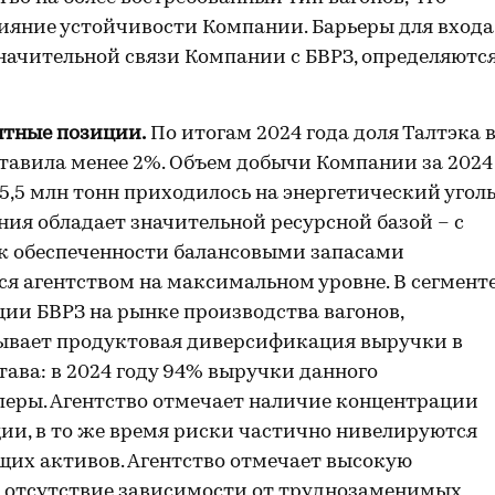
яние устойчивости Компании. Барьеры для входа
значительной связи Компании с БВРЗ, определяютс
нтные позиции.
По итогам 2024 года доля Талтэка 
тавила менее 2%. Объем добычи Компании за 2024
о 5,5 млн тонн приходилось на энергетический уголь
ния обладает значительной ресурсной базой – с
ок обеспеченности балансовыми запасами
тся агентством на максимальном уровне. В сегмент
ии БВРЗ на рынке производства вагонов,
зывает продуктовая диверсификация выручки в
ава: в 2024 году 94% выручки данного
перы. Агентство отмечает наличие концентрации
ии, в то же время риски частично нивелируются
их активов. Агентство отмечает высокую
отсутствие зависимости от труднозаменимых