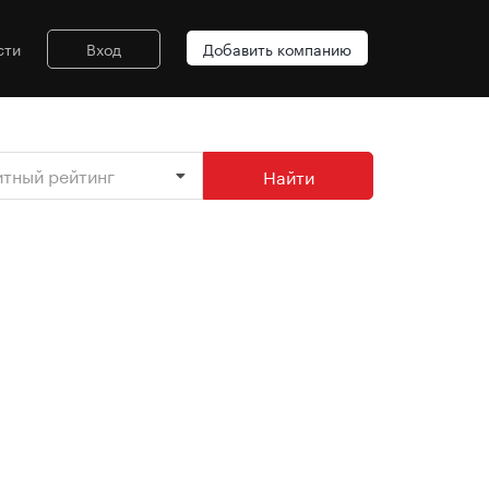
сти
Вход
Добавить компанию
итный рейтинг
Найти