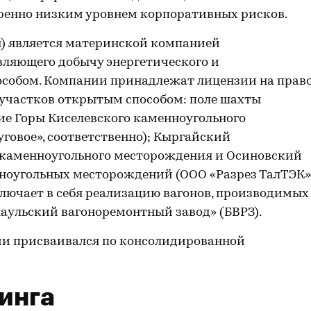
ренно низким уровнем корпоративных рисков.
ия) является материнской компанией
вляющего добычу энергетического и
особом. Компании принадлежат лицензии на прав
 участков открытым способом: поле шахты
ие Горы Киселевского каменноугольного
говое», соответственно); Кыргайский
каменноугольного месторождения и Осиновский
ноугольных месторождений (ООО «Разрез ТалТЭК»
ключает в себя реализацию вагонов, производимых
ульский вагоноремонтный завод» (БВРЗ).
ии присваивался по консолидированной
инга