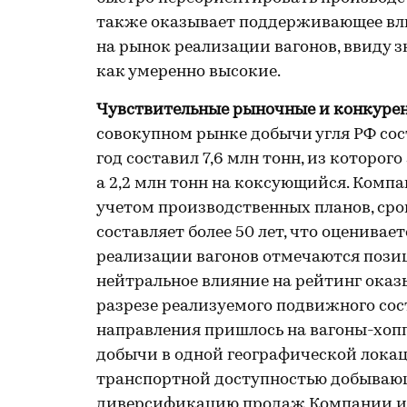
также оказывает поддерживающее вли
на рынок реализации вагонов, ввиду 
как умеренно высокие.
Чувствительные рыночные и конкуре
совокупном рынке добычи угля РФ сос
год составил 7,6 млн тонн, из которог
а 2,2 млн тонн на коксующийся. Компа
учетом производственных планов, ср
составляет более 50 лет, что оценивае
реализации вагонов отмечаются позиц
нейтральное влияние на рейтинг ока
разрезе реализуемого подвижного сост
направления пришлось на вагоны-хоп
добычи в одной географической локац
транспортной доступностью добывающ
диверсификацию продаж Компании и 