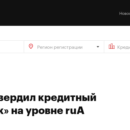
Ново
Регион регистрации
Кред
твердил кредитный
к» на уровне ruA