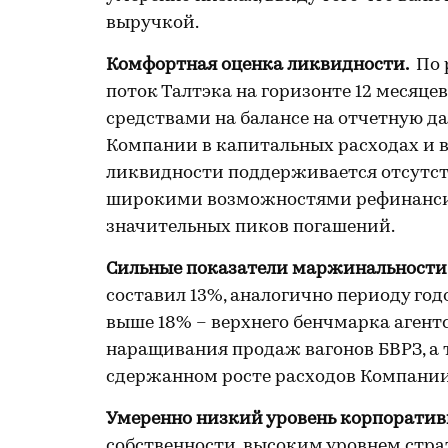
выручкой.
Комфортная оценка ликвидности.
По 
поток Талтэка на горизонте 12 месяце
средствами на балансе на отчетную д
Компании в капитальных расходах и в
ликвидности поддерживается отсутст
широкими возможностями рефинансир
значительных пиков погашений.
Сильные показатели маржинальности
составил 13%, аналогично периоду год
выше 18% – верхнего бенчмарка агент
наращивания продаж вагонов БВРЗ, а 
сдержанном росте расходов Компан
Умеренно низкий уровень корпорати
собственности, высоким уровнем стра