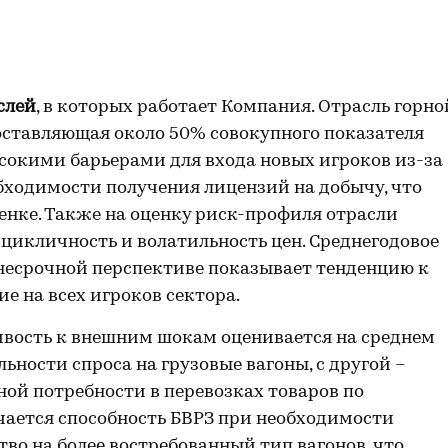
слей
, в которых работает Компания. Отрасль горно
оставляющая около 50% совокупного показателя
сокими барьерами для входа новых игроков из-за
бходимости получения лицензий на добычу, что
нке. Также на оценку риск-профиля отрасли
цикличность и волатильность цен. Среднегодовое
еднесрочной перспективе показывает тенденцию к
е на всех игроков сектора.
ивость к внешним шокам оценивается на среднем
льности спроса на грузовые вагоны, с другой –
ой потребности в перевозках товаров по
ается способность БВРЗ при необходимости
во на более востребованный тип вагонов, что