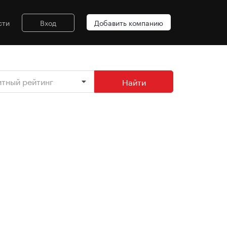
сти
Вход
Добавить компанию
итный рейтинг
Найти