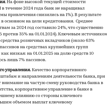
ция
. На фоне высокой текущей стоимости
 в течение 2024 года банк не наращивал
мы привлечения снизились на 1%). В результате
в основном на цели кредитования. Среднее
вам за 2024 год составило 24%, что существенно
25 против 35% на 01.01.2024). Ключевым источнико
средства розничных вкладчиков (около 63%
я пассивов на средствах крупнейших групп
ак низкая: на 01.01.2025 на долю средств 10
сь лишь 7% пассивов.
го управления.
Качество корпоративного
сштабам и направлениям деятельности банка, при
 внимание на частую смену руководства банка в
нтства, корпоративное управление в банке в
ешнему влиянию со стороны ключевого
ольшим объемом выплат ключевому