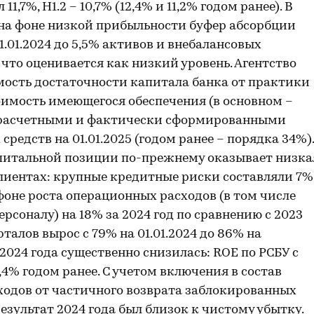
,7%, Н1.2 – 10,7% (12,4% и 11,2% годом ранее). В
 на фоне низкой прибыльности буфер абсорбции
1.01.2024 до 5,5% активов и внебалансовых
, что оценивается как низкий уровень. Агентство
мость достаточности капитала банка от практики
оимость имеющегося обеспечения (в основном –
 расчетными и фактически сформированными
редств на 01.01.2025 (годом ранее – порядка 34%).
апитальной позиции по-прежнему оказывает низка
лиентах: крупные кредитные риски составляли 7%
 фоне роста операционных расходов (в том числе
соналу) на 18% за 2024 год по сравнению с 2023
рталов вырос с 79% на 01.01.2024 до 86% на
м 2024 года существенно снизилась: ROE по РСБУ с
4% годом ранее. С учетом включения в состав
одов от частичного возврата заблокированных
зультат 2024 года был близок к чистому убытку.