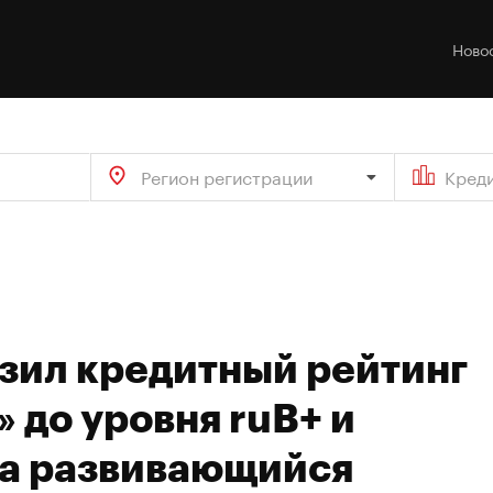
Ново
Регион регистрации
Кред
изил кредитный рейтинг
 до уровня ruB+ и
на развивающийся