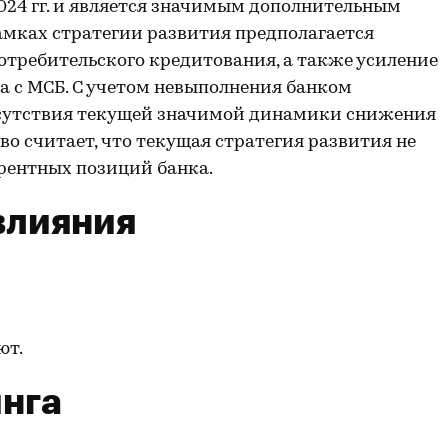
2024 гг. и является значимым дополнительным
мках стратегии развития предполагается
отребительского кредитования, а также усиление
а с МСБ. С учетом невыполнения банком
тсутствия текущей значимой динамики снижения
о считает, что текущая стратегия развития не
рентных позиций банка.
влияния
ют.
нга