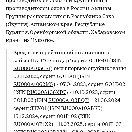
производителей золота и крупнейшим
производителем олова в России. Активы
Группы располагаются в Республике Саха
(Якутия), Алтайском крае, Республике
Бурятия, Оренбургской области, Хабаровском
крае и на Чукотке.
Кредитный рейтинг облигационного
займа ПАО "Селигдар" серии 001Р-01 (ISIN
RU000A105CS1
) был впервые опубликованы
02.11.2022, серии GOLD01 (ISIN
RU000A1062M5
) - 07.04.2023, серии GOLD02
(ISIN
RU000A106XD7
) - 10.10.2023, серии
GOLD03 (ISIN
RU000A108RQ7
) - 21.06.2024,
серии SILV01 (ISIN
RU000A10ABK5
) -
16.12.2024, серии 001Р-02 (ISIN
RU000A10B1X2
) - 11.03.2025, серии 001Р-03