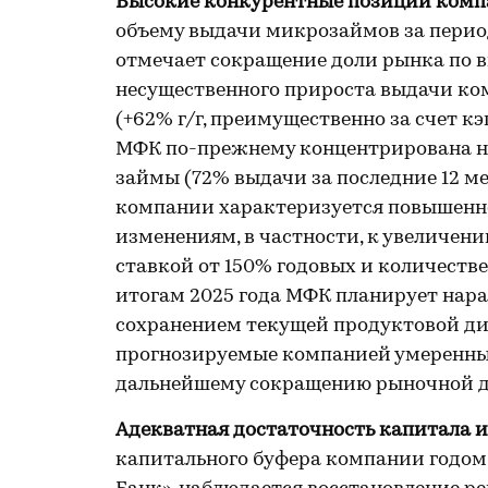
Высокие конкурентные позиции ком
объему выдачи микрозаймов за период с
отмечает сокращение доли рынка по выд
несущественного прироста выдачи ко
(+62% г/г, преимущественно за счет 
МФК по-прежнему концентрирована на
займы (72% выдачи за последние 12 ме
компании характеризуется повышенн
изменениям, в частности, к увеличен
ставкой от 150% годовых и количеств
итогам 2025 года МФК планирует нара
сохранением текущей продуктовой ди
прогнозируемые компанией умеренные
дальнейшему сокращению рыночной д
Адекватная достаточность капитала и
капитального буфера компании годом