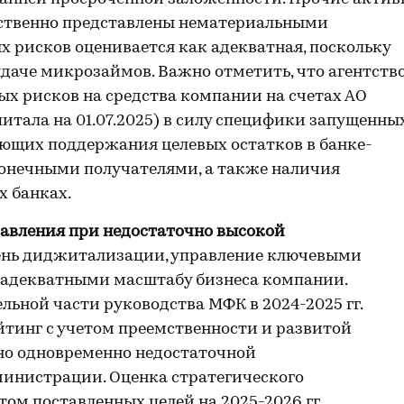
щественно представлены нематериальными
 рисков оценивается как адекватная, поскольку
даче микрозаймов. Важно отметить, что агентств
х рисков на средства компании на счетах АО
питала на 01.07.2025) в силу специфики запущенны
ующих поддержания целевых остатков в банке-
онечными получателями, а также наличия
х банках.
равления при недостаточно высокой
пень диджитализации, управление ключевыми
 адекватными масштабу бизнеса компании.
ельной части руководства МФК в 2024-2025 гг.
йтинг с учетом преемственности и развитой
но одновременно недостаточной
инистрации. Оценка стратегического
ом поставленных целей на 2025-2026 гг.,