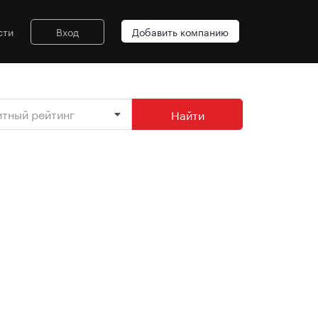
сти
Вход
Добавить компанию
итный рейтинг
Найти