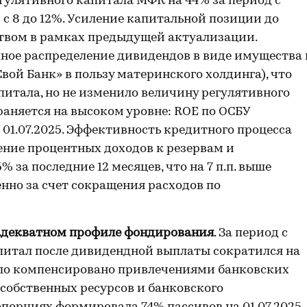
егулятивного капитала МФК на 44% за период с
 – с 8 до 12%. Усиление капитальной позиции до
ством в рамках предыдущей актуализации.
ное распределение дивидендов в виде имущества 
Свой Банк» в пользу материнского холдинга), что
питала, но не изменило величину регулятивного
раняется на высоком уровне: ROE по ОСБУ
о 01.07.2025. Эффективность кредитного процесса
ение процентных доходов к резервам и
за последние 12 месяцев, что на 7 п.п. выше
нно за счет сокращения расходов по
адекватном профиле фондирования
. За период с
капитал после дивидендной выплаты сократился на
ыло компенсировано привлечениями банковских
 собственных ресурсов и банковского