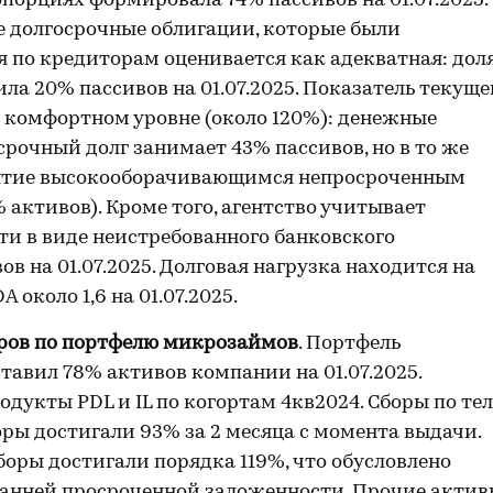
орциях формировала 74% пассивов на 01.07.2025.
 долгосрочные облигации, которые были
 по кредиторам оценивается как адекватная: дол
ла 20% пассивов на 01.07.2025. Показатель текуще
комфортном уровне (около 120%): денежные
рочный долг занимает 43% пассивов, но в то же
ытие высокооборачивающимся непросроченным
активов). Кроме того, агентство учитывает
и в виде неистребованного банковского
в на 01.07.2025. Долговая нагрузка находится на
около 1,6 на 01.07.2025.
ров по портфелю микрозаймов
. Портфель
тавил 78% активов компании на 01.07.2025.
дукты PDL и IL по когортам 4кв2024. Сборы по тел
оры достигали 93% за 2 месяца с момента выдачи.
боры достигали порядка 119%, что обусловлено
анней просроченной заложенности. Прочие актив