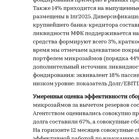
фондирования примерно в равных проп
Также 14% приходится на выпущенные
размещены в 1пг2025. Диверсификация
крупнейшего банка-кредитора состави
ликвидности МФК поддерживается на 
средства формируют всего 3%, краткос
время мы отмечаем адекватное покр
портфелем микрозаймов (порядка 44% 
дополнительный источник ликвидност
фондирования: эквивалент 18% пассиво
низком уровне: показатель Долг/EBITDA 
Умеренная оценка эффективности сбо
микрозаймов за вычетом резервов сос
Агентством оценивались совокупно про
долга составили 67%, а совокупные сб
На горизонте 12 месяцев совокупные с
эффективной работой по взысканию р