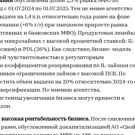
пании
обусловлены долей 2,5% рынка МФО по
 01.07.2024 по 01.07.2025. Тем не менее агентство
аче на 1,4 п.п. относительно года ранее на фоне
мпании (+6% г/г) при значимом приросте рынка
кэптивных и банковских МФО). Продуктовая линейк
 микрозаймах с высокой процентной ставкой: IL-
сяцев) и PDL (26%). Как следствие, бизнес-модель
ой чувствительностью к регуляторным
ию коэффициентов резервирования по IL-займам с
енным ограничениям займов с высокой ПСК. По
стить объем выдачи на 20% относительно 2024-го 
версификации. По мнению агентства,
 темпы увеличения бизнеса могут привести к
оли.
 высокая рентабельность бизнеса
. После снижения
 ранее, обусловленной докапитализацией АО «Сво