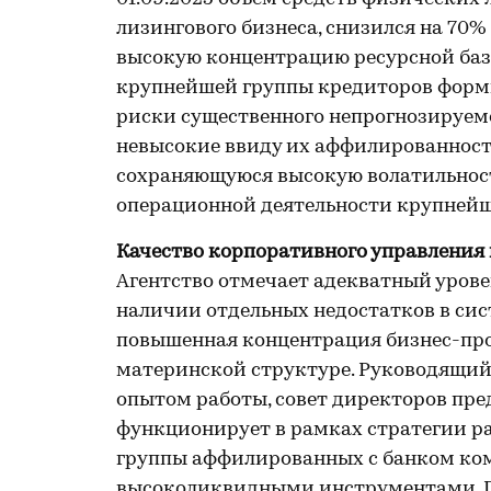
лизингового бизнеса, снизился на 70%
высокую концентрацию ресурсной баз
крупнейшей группы кредиторов формир
риски существенного непрогнозируемо
невысокие ввиду их аффилированност
сохраняющуюся высокую волатильност
операционной деятельности крупнейш
Качество корпоративного управления 
Агентство отмечает адекватный урове
наличии отдельных недостатков в сис
повышенная концентрация бизнес-про
материнской структуре. Руководящий
опытом работы, совет директоров пр
функционирует в рамках стратегии раз
группы аффилированных с банком ком
высоколиквидными инструментами. П