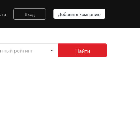
сти
Вход
Добавить компанию
итный рейтинг
Найти