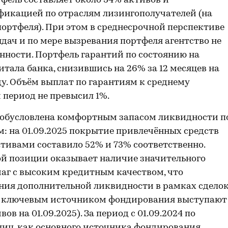
фель составляет около 34% активов и
фикацией по отраслям лизингополучателей (на
портфеля). При этом в среднесрочной перспективе
дач и по мере вызревания портфеля агентство не
нности. Портфель гарантий по состоянию на
итала банка, снизившись на 26% за 12 месяцев на
ду. Объём выплат по гарантиям к среднему
 период не превысил 1%.
обусловлена комфортным запасом ликвидности п
: на 01.09.2025 покрытие привлечённых средств
ивами составило 52% и 73% соответственно.
й позиции оказывает наличие значительного
аг с высоким кредитным качеством, что
ния дополнительной ликвидности в рамках сдело
а: ключевым источником фондирования выступают
в на 01.09.2025). За период с 01.09.2024 по
 лиц, как основного источника фондирования