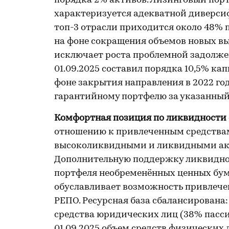
порядка 2% активов. Лизинговый порт
характеризуется адекватной диверси
топ-3 отрасли приходится около 48% 
на фоне сокращения объемов новых вы
исключает роста проблемной задолже
01.09.2025 составил порядка 10,5% кап
фоне закрытия направления в 2022 го
гарантийному портфелю за указанный
Комфортная позиция по ликвидности
отношению к привлеченным средствам
высоколиквидными и ликвидными акт
Дополнительную поддержку ликвидно
портфеля необременённых ценных бум
обуславливает возможность привлече
РЕПО. Ресурсная база сбалансирован
средства юридических лиц (38% пассиво
01.09.2025 объем средств физических