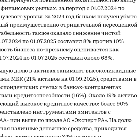
арактеризуется повышенной волатильностью ввиду
финансовых рынках: за период с 01.07.2024 по
нулевого уровня. За 2024 год банком получен убыт
енный преимущественно отрицательной переоценко
табельность также оказало снижение чистой
07.2024 по 01.07.2025 составил 8% против 10%
ость бизнеса по-прежнему оценивается как
.07.2024 по 01.07.2025 составил около 68%.
ьшую долю в активах занимают высоколиквидные
ми МБК (21% активов на 01.09.2025), средствами в
спондентских счетах в банках-контрагентах
ами кредитоспособности (16%). Около 19% актив
меющий высокое кредитное качество: более 90%
едставлено инструментами эмитентов с
A- или выше по шкале АО «Эксперт РА». На долю
чая наличные денежные средства, приходится