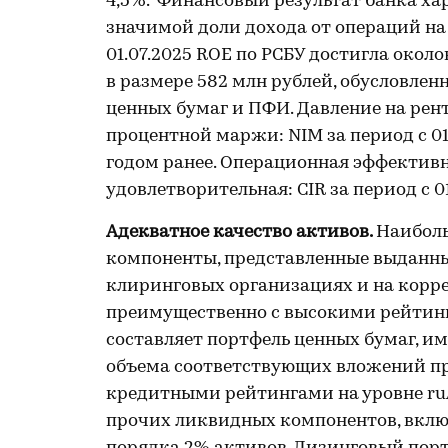
4,5%. Финансовый результат банка х
значимой доли дохода от операций на 
01.07.2025 ROE по РСБУ достигла около
в размере 582 млн рублей, обусловл
ценных бумаг и ПФИ. Давление на рен
процентной маржи: NIM за период с 01.
годом ранее. Операционная эффективн
удовлетворительная: CIR за период с 01
Адекватное качество активов.
Наибол
компоненты, представленные
выданны
клиринговых организациях и на корре
преимущественно с высокими рейтинг
составляет портфель ценных бумаг, и
объема соответствующих вложений пр
кредитными рейтингами на уровне ruA
прочих ликвидных компонентов, вклю