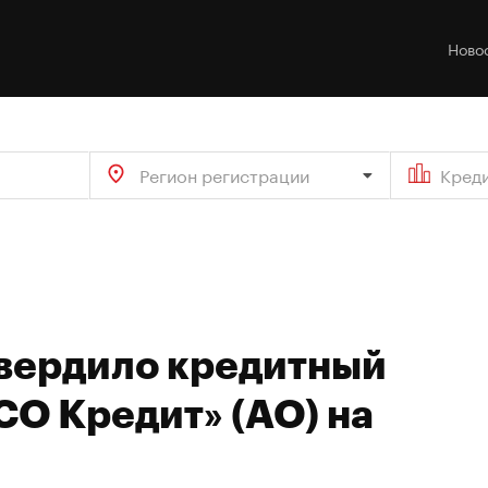
Ново
Регион регистрации
Кред
твердило кредитный
СО Кредит» (АО) на