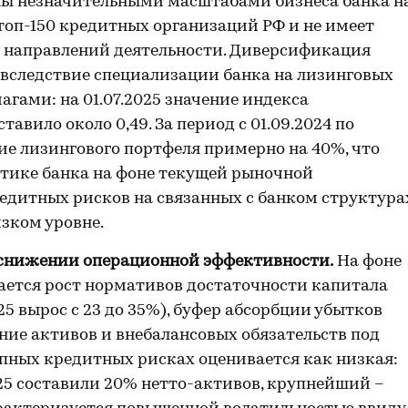
ы незначительными масштабами бизнеса банка н
 топ-150 кредитных организаций РФ и не имеет
з направлений деятельности. Диверсификация
 вследствие специализации банка на лизинговых
гами: на 01.07.2025 значение индекса
вило около 0,49. За период с 01.09.2024 по
ие лизингового портфеля примерно на 40%, что
итике банка на фоне текущей рыночной
дитных рисков на связанных с банком структура
изком уровне.
 снижении операционной эффективности.
На фоне
ается рост нормативов достаточности капитала
2025 вырос с 23 до 35%), буфер абсорбции убытков
ние активов и внебалансовых обязательств под
пных кредитных рисках оценивается как низкая:
25 составили 20% нетто-активов, крупнейший –