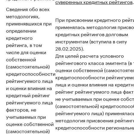
суверенных кредитных рейтингов
.
Сведения обо всех
методологиях,
При присвоении кредитного рейт
применявшихся при
применялась методология присво
определении
кредитных рейтингов долговым
кредитного
инструментам (вступила в силу
рейтинга, в том
28.02.2025).
числе для оценки
Для целей расчета условного
собственной
рейтингового класса эмитента (в т
(самостоятельной)
оценки собственной (самостояте
кредитоспособности
кредитоспособности рейтингуем
рейтингуемого лица
лица и оценки влияния на кредит
и оценки влияния на
рейтинг рейтингуемого лица факт
кредитный рейтинг
не учитываемых при оценке собс
рейтингуемого лица
(самостоятельной) кредитоспосо
факторов, не
рейтингуемого лица) применялас
учитываемых при
методология присвоения рейтинг
оценке собственной
кредитоспособности региональн
(самостоятельной)