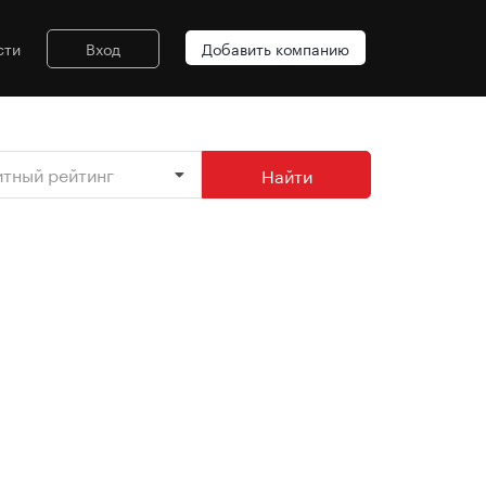
сти
Вход
Добавить компанию
итный рейтинг
Найти