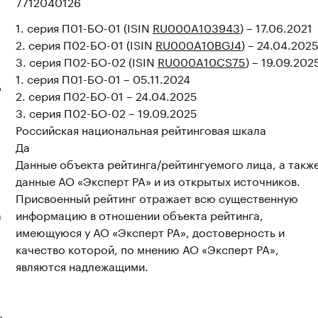
7712040126
1. серия П01-БО-01 (ISIN
RU000A103943
) – 17.06.2021
2. серия П02-БО-01 (ISIN
RU000A10BGJ4
) – 24.04.202
3. серия П02-БО-02 (ISIN
RU000A10CS75
) – 19.09.202
1. серия П01-БО-01 – 05.11.2024
о
2. серия П02-БО-01 – 24.04.2025
3. серия П02-БО-02 – 19.09.2025
Российская национальная рейтинговая шкала
Да
Данные объекта рейтинга/рейтингуемого лица, а такж
данные АО «Эксперт РА» и из открытых источников.
Присвоенный рейтинг отражает всю существенную
а
информацию в отношении объекта рейтинга,
имеющуюся у АО «Эксперт РА», достоверность и
качество которой, по мнению АО «Эксперт РА»,
являются надлежащими.
е