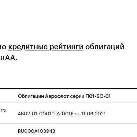
ло
кредитные рейтинги
облигаций
ruAA.
Облигации Аэрофлот серии П01-БО-01
его
4B02-01-00010-A-001P от 11.06.2021
RU000A103943