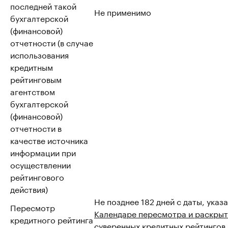
последней такой
Не применимо
бухгалтерской
(финансовой)
отчетности (в случае
использования
кредитным
рейтинговым
агентством
бухгалтерской
(финансовой)
отчетности в
качестве источника
информации при
осуществлении
рейтингового
действия)
Не позднее 182 дней с даты, указ
Пересмотр
Календаре пересмотра и раскрыт
кредитного рейтинга
суверенных кредитных рейтингов
.