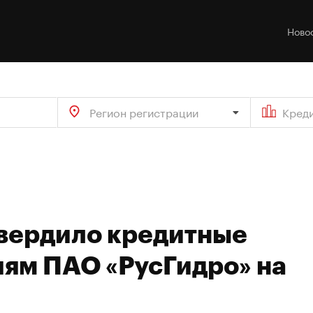
Ново
Регион регистрации
Кред
твердило кредитные
иям ПАО «РусГидро» на