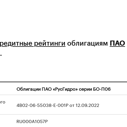
редитные рейтинги
облигациям
ПАО
.
Облигации ПАО «РусГидро» серии БО-П06
его
4B02-06-55038-E-001P от 12.09.2022
RU000A1057P