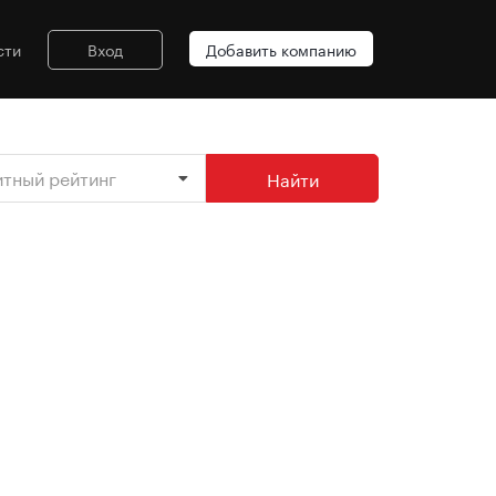
сти
Вход
Добавить компанию
итный рейтинг
Найти