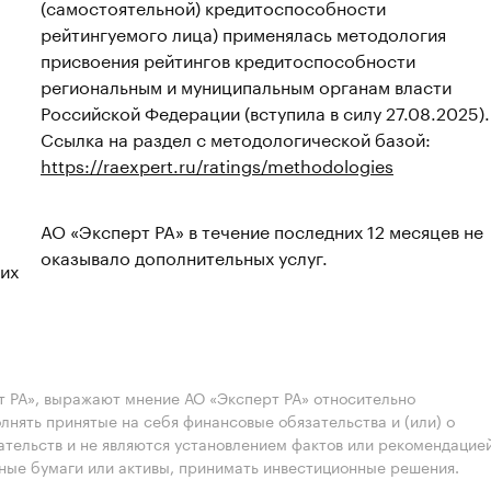
(самостоятельной) кредитоспособности
рейтингуемого лица) применялась методология
присвоения рейтингов кредитоспособности
региональным и муниципальным органам власти
Российской Федерации (вступила в силу 27.08.2025).
Ссылка на раздел с методологической базой:
https://raexpert.ru/ratings/methodologies
АО «Эксперт РА» в течение последних 12 месяцев не
оказывало дополнительных услуг.
 их
 РА», выражают мнение АО «Эксперт РА» относительно
лнять принятые на себя финансовые обязательства и (или) о
ательств и не являются установлением фактов или рекомендацие
нные бумаги или активы, принимать инвестиционные решения.