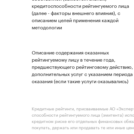
кредитоспособности рейтингуемого лица
(далее - факторы внешнего влияния), с
описанием целей применения каждой
методологии
Описание содержания оказанных
рейтингуемому лицу в течение года,
предшествующего рейтинговому действию,
дополнительных услуг с указанием периода
оказания (если такие услуги оказывались)
Кредитные рейтинги, присваиваемые АО «Эксперт
способности рейтингуемого лица (эмитента) испо
кредитном риске его отдельных финансовых обяз
покупать, держать или продавать те или иные це