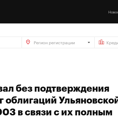
Ново
Регион регистрации
Кред
вал без подтверждения
г облигаций Ульяновско
03 в связи с их полным