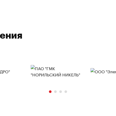
ления