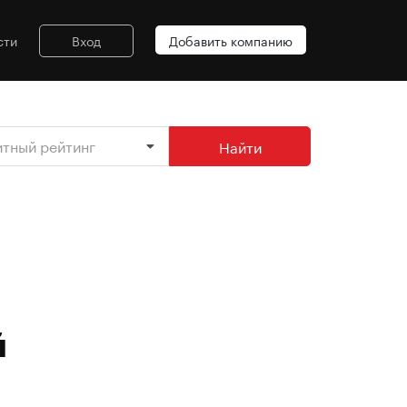
сти
Вход
Добавить компанию
итный рейтинг
Найти
й