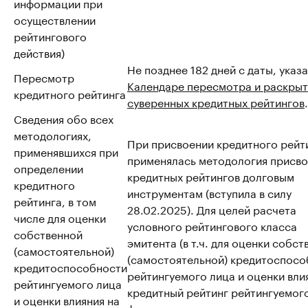
информации при
осуществлении
рейтингового
действия)
Не позднее 182 дней с даты, указ
Пересмотр
Календаре пересмотра и раскрыт
кредитного рейтинга
суверенных кредитных рейтингов
.
Сведения обо всех
методологиях,
При присвоении кредитного рейт
применявшихся при
применялась методология присво
определении
кредитных рейтингов долговым
кредитного
инструментам (вступила в силу
рейтинга, в том
28.02.2025). Для целей расчета
числе для оценки
условного рейтингового класса
собственной
эмитента (в т.ч. для оценки собс
(самостоятельной)
(самостоятельной) кредитоспосо
кредитоспособности
рейтингуемого лица и оценки вли
рейтингуемого лица
кредитный рейтинг рейтингуемог
и оценки влияния на
факторов, не учитываемых при о