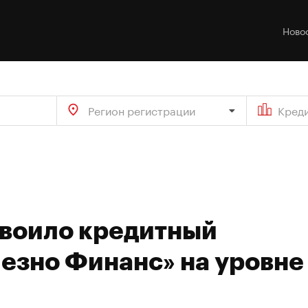
Ново
Регион регистрации
Кред
своило кредитный
езно Финанс» на уровне