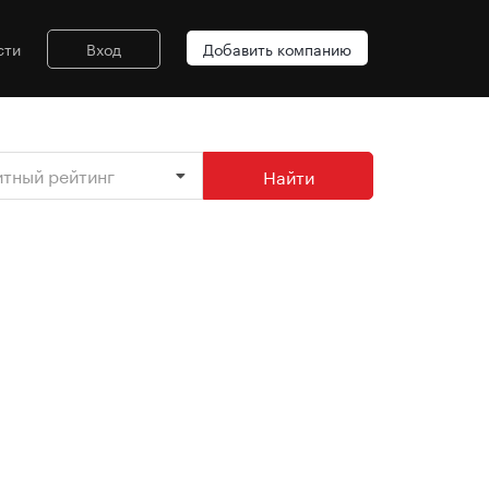
сти
Вход
Добавить компанию
итный рейтинг
Найти