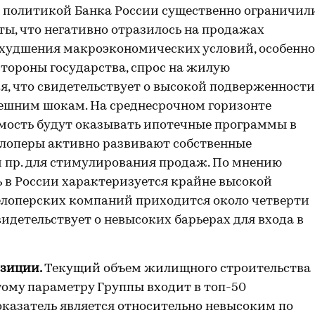
 политикой Банка России существенно ограничил
ты, что негативно отразилось на продажах
 ухудшения макроэкономических условий, особенно
тороны государства, спрос на жилую
я, что свидетельствует о высокой подверженности
ешним шокам. На среднесрочном горизонте
ость будут оказывать ипотечные программы в
елоперы активно развивают собственные
и пр. для стимулирования продаж. По мнению
ь в России характеризуется крайне высокой
елоперских компаний приходится около четверти
видетельствует о невысоких барьерах для входа в
зиции.
Текущий объем жилищного строительства
 этому параметру Группы входит в топ-50
казатель является относительно невысоким по