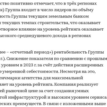
ство позитивно отмечает, что в трёх регионах
к) Группа входит в число лидеров по объёму
ность Группы текущим земельным банком
и текущих темпах строительства, что оказывает
отворное влияние на уровень рейтинга оказывает
высокого среднедушевого дохода в регионах
далее – «отчетный период») рентабельность Группы
 г.). Снижение показателя по сравнению с прошлы
 уровнем в 2023 г. за счёт действия расширенных
 умеренной себестоимости. Несмотря на это,
енчмарки агентства для максимальной
ияет на уровень рейтинга. Компания реализует
ей рыночной цене за счет создания умных
той инфраструктурой и высоким уровнем сервиса
ческих преимуществ. В связи с изложенными выше