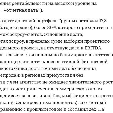
ения рентабельности на высоком уровне на
 – «отчетная дата»).
ю дату долговой портфель Группы составлял 17,3
уб. годом ранее), более 80% которого приходится на
ом эскроу-счетов. Отношение долга,
тах эскроу, в пределах сумм выборки проектного
дельного проекта, на отчетную дата к EBITDA
оказатель является низким по бенчмаркам агентства 
па придерживается консервативной финансовой
ьного банка достаточный для обеспечения
и продаж в регионах присутствия без
язи с чем агентство не ожидает значительного рост
де за счет привлечения коммерческого долга.
ценивается позитивно. Так, коэффициент покрыт
ом капитализированных процентов) за отчетный
сравнению с прошлым годом и составил 24х. На