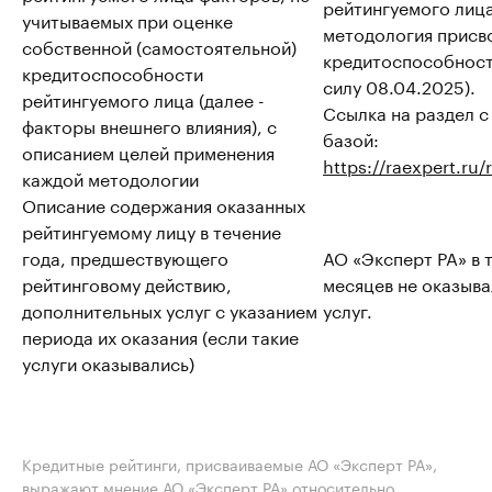
рейтингуемого лиц
учитываемых при оценке
методология присв
собственной (самостоятельной)
кредитоспособности
кредитоспособности
силу 08.04.2025).
рейтингуемого лица (далее -
Ссылка на раздел 
факторы внешнего влияния), с
базой:
описанием целей применения
https://raexpert.ru
каждой методологии
Описание содержания оказанных
рейтингуемому лицу в течение
года, предшествующего
АО «Эксперт РА» в 
рейтинговому действию,
месяцев не оказыв
дополнительных услуг с указанием
услуг.
периода их оказания (если такие
услуги оказывались)
Кредитные рейтинги, присваиваемые АО «Эксперт РА»,
выражают мнение АО «Эксперт РА» относительно