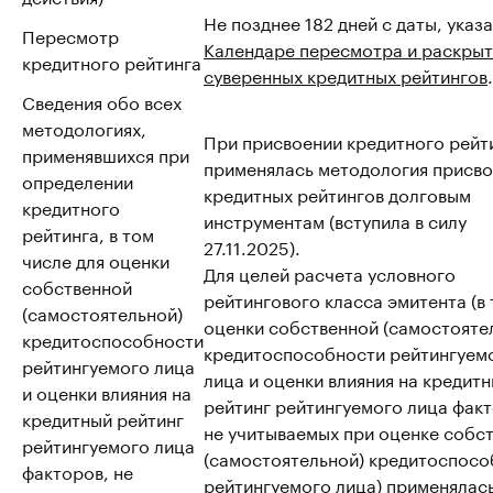
Не позднее 182 дней с даты, указ
Пересмотр
Календаре пересмотра и раскрыт
кредитного рейтинга
суверенных кредитных рейтингов
.
Сведения обо всех
методологиях,
При присвоении кредитного рейт
применявшихся при
применялась методология присво
определении
кредитных рейтингов долговым
кредитного
инструментам (вступила в силу
рейтинга, в том
27.11.2025).
числе для оценки
Для целей расчета условного
собственной
рейтингового класса эмитента (в т
(самостоятельной)
оценки собственной (самостояте
кредитоспособности
кредитоспособности рейтингуем
рейтингуемого лица
лица и оценки влияния на кредит
и оценки влияния на
рейтинг рейтингуемого лица факт
кредитный рейтинг
не учитываемых при оценке собс
рейтингуемого лица
(самостоятельной) кредитоспосо
факторов, не
рейтингуемого лица) применялас