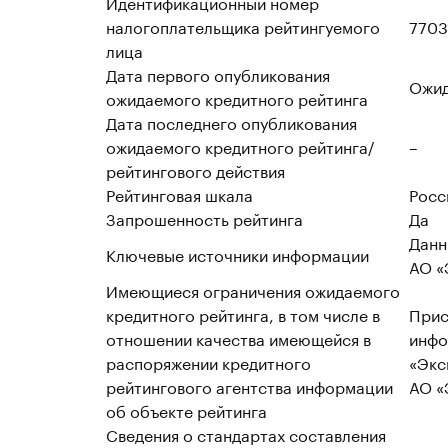
Идентификационный номер
налогоплательщика рейтингуемого
7703
лица
Дата первого опубликования
Ожид
ожидаемого кредитного рейтинга
Дата последнего опубликования
ожидаемого кредитного рейтинга/
–
рейтингового действия
Рейтинговая шкала
Росс
Запрошенность рейтинга
Да
Данн
Ключевые источники информации
АО «
Имеющиеся ограничения ожидаемого
кредитного рейтинга, в том числе в
Прис
отношении качества имеющейся в
инфо
распоряжении кредитного
«Экс
рейтингового агентства информации
АО «
об объекте рейтинга
Сведения о стандартах составления