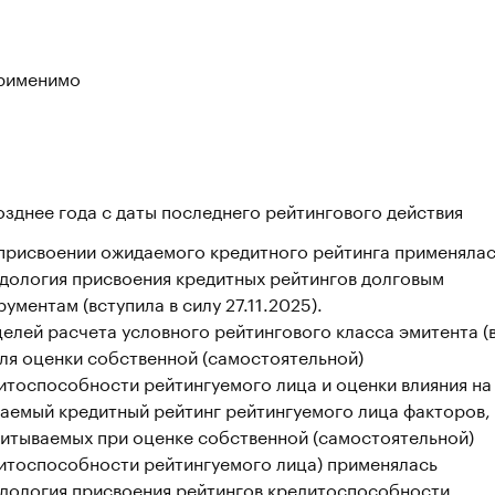
рименимо
озднее года с даты последнего рейтингового действия
присвоении ожидаемого кредитного рейтинга применяла
дология присвоения кредитных рейтингов долговым
рументам (вступила в силу 27.11.2025).
целей расчета условного рейтингового класса эмитента (
 для оценки собственной (самостоятельной)
итоспособности рейтингуемого лица и оценки влияния на
аемый кредитный рейтинг рейтингуемого лица факторов,
читываемых при оценке собственной (самостоятельной)
итоспособности рейтингуемого лица) применялась
дология присвоения рейтингов кредитоспособности