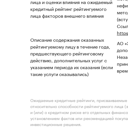
лица и оценки влияния на ожидаемый
нефи
кредитный рейтинг рейтингуемого
мето
лица факторов внешнего влияния
(всту
Ссыл
http
Описание содержания оказанных
АО «
рейтингуемому лицу в течение года,
допо
предшествующего рейтинговому
Неза
действию, дополнительных услуг с
прин
указанием периода их оказания (если
врем
такие услуги оказывались)
Ожидаемые кредитные рейтинги, присваиваемые 
относительно способности рейтингуемого лица (
и (или) о кредитном риске его отдельных финансо
установлением фактов или рекомендацией покупа
инвестиционные решения.