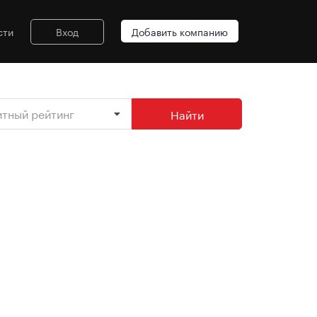
сти
Вход
Добавить компанию
итный рейтинг
Найти