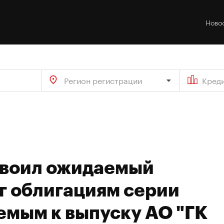
Ново
Регион регистрации
Кред
своил ожидаемый
г облигациям серии
емым к выпуску АО "ГК