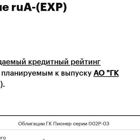
не ruA-(EXP)
даемый кредитный рейтинг
 планируемым к выпуску
АО "ГК
).
Облигации ГК Пионер серии 002Р-03
его