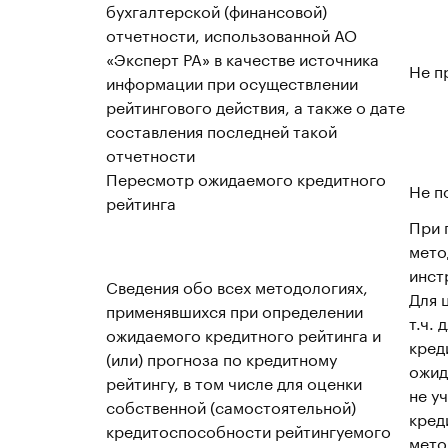
бухгалтерской (финансовой)
отчетности, использованной АО
«Эксперт РА» в качестве источника
Не п
информации при осуществлении
рейтингового действия, а также о дате
составления последней такой
отчетности
Пересмотр ожидаемого кредитного
Не п
рейтинга
При 
мето
инст
Сведения обо всех методологиях,
Для 
применявшихся при определении
т.ч.
ожидаемого кредитного рейтинга и
кред
(или) прогноза по кредитному
ожид
рейтингу, в том числе для оценки
не у
собственной (самостоятельной)
кред
кредитоспособности рейтингуемого
мето