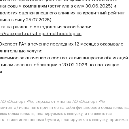
нансовым компаниям (вступила в силу 30.06.2025) и
дология оценки внешнего влияния на кредитный рейтинг
пила в силу 25.07.2025).
ка на раздел с методологической базой:
s://raexpert.ru/ratings/methodologies
Эксперт РА» в течение последних 12 месяцев оказывало
лнительные услуги:
висимое заключение о соответствии выпусков облигаций
ципам зеленых облигаций с 20.02.2026 по настоящее
я
АО «Эксперт РА», выражают мнение АО «Эксперт РА»
эмитента) исполнять принятые на себя финансовые обязательств
вых обязательств, планируемых к выпуску, и не являются
ть те или иные ценные бумаги, планируемые к выпуску, принимат