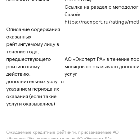
Ссылка на раздел с методоло
базой:
https://raexpert.ru/ratings/me
Описание содержания
оказанных
рейтингуемому лицу в
течение года,
предшествующего
АО «Эксперт РА» в течение пос
рейтинговому
месяцев не оказывало дополн
действию,
услуг
дополнительных услуг с
указанием периода их
оказания (если такие
услуги оказывались)
Ожидаемые кредитные рейтинги, присваиваемые АО
«Эксперт РА», выражают мнение АО «Эксперт РА»