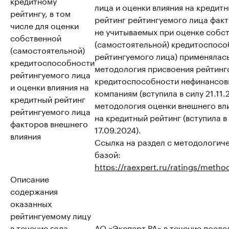
кредитному
лица и оценки влияния на кредит
рейтингу, в том
рейтинг рейтингуемого лица факт
числе для оценки
не учитываемых при оценке собс
собственной
(самостоятельной) кредитоспосо
(самостоятельной)
рейтингуемого лица) применялас
кредитоспособности
методология присвоения рейтинг
рейтингуемого лица
кредитоспособности нефинансо
и оценки влияния на
компаниям (вступила в силу 21.11.
кредитный рейтинг
методология оценки внешнего вл
рейтингуемого лица
на кредитный рейтинг (вступила в
факторов внешнего
17.09.2024).
влияния
Ссылка на раздел с методологич
базой:
https://raexpert.ru/ratings/metho
Описание
содержания
оказанных
рейтингуемому лицу
в течение года,
АО «Эксперт РА» в течение после