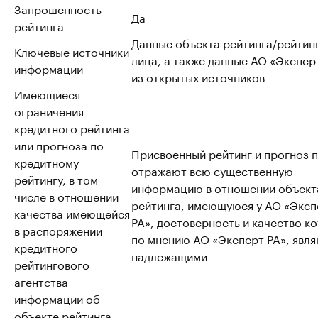
Запрошенность
Да
рейтинга
Данные объекта рейтинга/рейтин
Ключевые источники
лица, а также данные АО «Эксперт
информации
из открытых источников
Имеющиеся
ограничения
кредитного рейтинга
или прогноза по
Присвоенный рейтинг и прогноз 
кредитному
отражают всю существенную
рейтингу, в том
информацию в отношении объект
числе в отношении
рейтинга, имеющуюся у АО «Эксп
качества имеющейся
РА», достоверность и качество к
в распоряжении
по мнению АО «Эксперт РА», явл
кредитного
надлежащими
рейтингового
агентства
информации об
объекте рейтинга