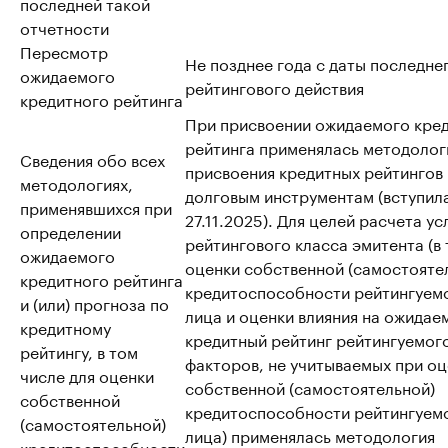
последней такой
отчетности
Пересмотр
Не позднее года с даты последне
ожидаемого
рейтингового действия
кредитного рейтинга
При присвоении ожидаемого кре
рейтинга применялась методолог
Сведения обо всех
присвоения кредитных рейтингов
методологиях,
долговым инструментам (вступила
применявшихся при
27.11.2025). Для целей расчета у
определении
рейтингового класса эмитента (в т
ожидаемого
оценки собственной (самостояте
кредитного рейтинга
кредитоспособности рейтингуем
и (или) прогноза по
лица и оценки влияния на ожидае
кредитному
кредитный рейтинг рейтингуемог
рейтингу, в том
факторов, не учитываемых при о
числе для оценки
собственной (самостоятельной)
собственной
кредитоспособности рейтингуем
(самостоятельной)
лица) применялась методология
кредитоспособности