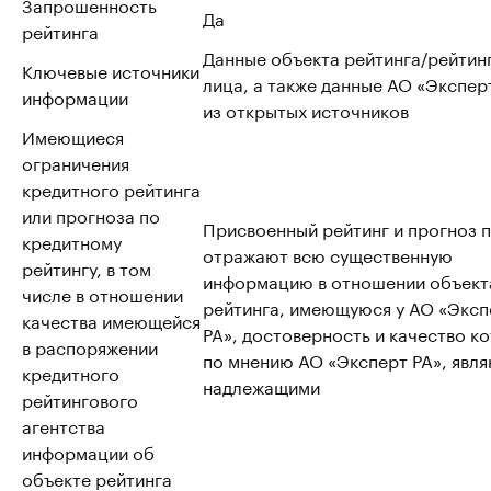
Запрошенность
Да
рейтинга
Данные объекта рейтинга/рейтин
Ключевые источники
лица, а также данные АО «Эксперт
информации
из открытых источников
Имеющиеся
ограничения
кредитного рейтинга
или прогноза по
Присвоенный рейтинг и прогноз 
кредитному
отражают всю существенную
рейтингу, в том
информацию в отношении объект
числе в отношении
рейтинга, имеющуюся у АО «Эксп
качества имеющейся
РА», достоверность и качество к
в распоряжении
по мнению АО «Эксперт РА», явл
кредитного
надлежащими
рейтингового
агентства
информации об
объекте рейтинга