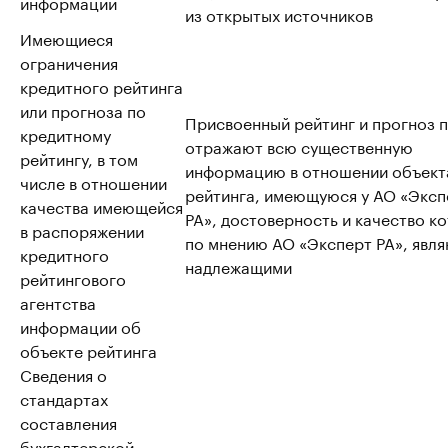
информации
из открытых источников
Имеющиеся
ограничения
кредитного рейтинга
или прогноза по
Присвоенный рейтинг и прогноз 
кредитному
отражают всю существенную
рейтингу, в том
информацию в отношении объект
числе в отношении
рейтинга, имеющуюся у АО «Эксп
качества имеющейся
РА», достоверность и качество к
в распоряжении
по мнению АО «Эксперт РА», явл
кредитного
надлежащими
рейтингового
агентства
информации об
объекте рейтинга
Сведения о
стандартах
составления
бухгалтерской