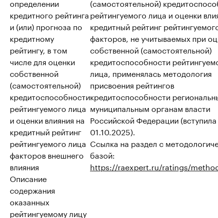
определении
(самостоятельной) кредитоспосо
кредитного рейтинга
рейтингуемого лица и оценки вли
и (или) прогноза по
кредитный рейтинг рейтингуемог
кредитному
факторов, не учитываемых при о
рейтингу, в том
собственной (самостоятельной)
числе для оценки
кредитоспособности рейтингуем
собственной
лица, применялась методология
(самостоятельной)
присвоения рейтингов
кредитоспособности
кредитоспособности региональн
рейтингуемого лица
муниципальным органам власти
и оценки влияния на
Российской Федерации (вступила 
кредитный рейтинг
01.10.2025).
рейтингуемого лица
Ссылка на раздел с методологич
факторов внешнего
базой:
влияния
https://raexpert.ru/ratings/metho
Описание
содержания
оказанных
рейтингуемому лицу