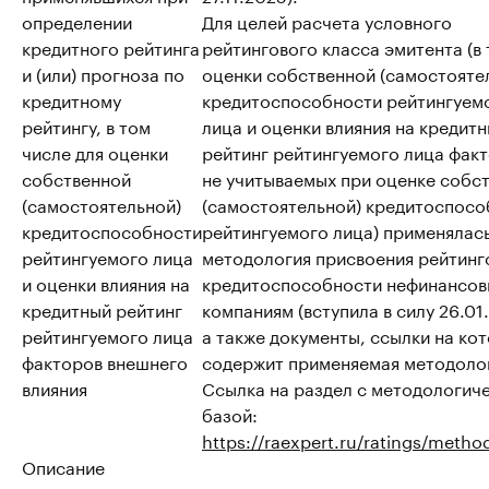
определении
Для целей расчета условного
кредитного рейтинга
рейтингового класса эмитента (в т
и (или) прогноза по
оценки собственной (самостояте
кредитному
кредитоспособности рейтингуем
рейтингу, в том
лица и оценки влияния на кредит
числе для оценки
рейтинг рейтингуемого лица факт
собственной
не учитываемых при оценке собс
(самостоятельной)
(самостоятельной) кредитоспосо
кредитоспособности
рейтингуемого лица) применялас
рейтингуемого лица
методология присвоения рейтинг
и оценки влияния на
кредитоспособности нефинансо
кредитный рейтинг
компаниям (вступила в силу 26.01
рейтингуемого лица
а также документы, ссылки на ко
факторов внешнего
содержит применяемая методоло
влияния
Ссылка на раздел с методологич
базой:
https://raexpert.ru/ratings/metho
Описание