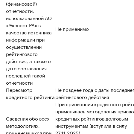
(финансовой)
отчетности,
использованной АО
«Эксперт РА» в
Не применимо
качестве источника
информации при
осуществлении
рейтингового
действия, а также о
дате составления
последней такой
отчетности
Пересмотр
Не позднее года с даты последне
кредитного рейтинга
рейтингового действия
При присвоении кредитного рейт
применялась методология присво
Сведения обо всех
кредитных рейтингов долговым
методологиях,
инструментам (вступила в силу
применявшихся при
27.11.2025).