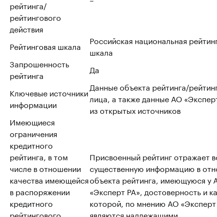
рейтинга/
рейтингового
действия
Российская национальная рейтин
Рейтинговая шкала
шкала
Запрошенность
Да
рейтинга
Данные объекта рейтинга/рейтин
Ключевые источники
лица, а также данные АО «Эксперт
информации
из открытых источников
Имеющиеся
ограничения
кредитного
рейтинга, в том
Присвоенный рейтинг отражает 
числе в отношении
существенную информацию в от
качества имеющейся
объекта рейтинга, имеющуюся у 
в распоряжении
«Эксперт РА», достоверность и к
кредитного
которой, по мнению АО «Эксперт
рейтингового
являются надлежащими