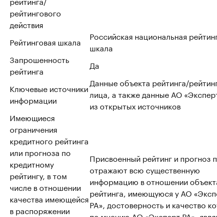
рейтинга/
рейтингового
действия
Российская национальная рейтин
Рейтинговая шкала
шкала
Запрошенность
Да
рейтинга
Данные объекта рейтинга/рейтин
Ключевые источники
лица, а также данные АО «Эксперт
информации
из открытых источников
Имеющиеся
ограничения
кредитного рейтинга
или прогноза по
Присвоенный рейтинг и прогноз 
кредитному
отражают всю существенную
рейтингу, в том
информацию в отношении объект
числе в отношении
рейтинга, имеющуюся у АО «Эксп
качества имеющейся
РА», достоверность и качество к
в распоряжении
по мнению АО «Эксперт РА», явл