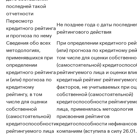
последней такой
отчетности
Пересмотр
Не позднее года с даты последне
кредитного рейтинга
рейтингового действия
и прогноза по нему
Сведения обо всех
При определении кредитного рей
методологиях,
(или) прогноза по кредитному рей
применявшихся при
том числе для оценки собственно
определении
(самостоятельной) кредитоспосо
кредитного рейтинга
рейтингуемого лица и оценки вли
и (или) прогноза по
кредитный рейтинг рейтингуемог
кредитному
факторов, не учитываемых при о
рейтингу, в том
собственной (самостоятельной)
числе для оценки
кредитоспособности рейтингуем
собственной
лица, применялась методология
(самостоятельной)
присвоения рейтингов
кредитоспособности
кредитоспособности нефинансо
рейтингуемого лица
компаниям (вступила в силу 26.01