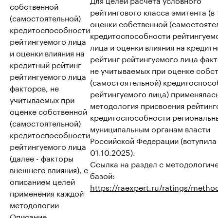
собственной
рейтингового класса эмитента (в т
(самостоятельной)
оценки собственной (самостояте
кредитоспособности
кредитоспособности рейтингуем
рейтингуемого лица
лица и оценки влияния на кредит
и оценки влияния на
рейтинг рейтингуемого лица факт
кредитный рейтинг
не учитываемых при оценке собс
рейтингуемого лица
(самостоятельной) кредитоспосо
факторов, не
рейтингуемого лица) применялас
учитываемых при
методология присвоения рейтинг
оценке собственной
кредитоспособности региональн
(самостоятельной)
муниципальным органам власти
кредитоспособности
Российской Федерации (вступила 
рейтингуемого лица
01.10.2025).
(далее - факторы
Ссылка на раздел с методологич
внешнего влияния), с
базой:
описанием целей
https://raexpert.ru/ratings/metho
применения каждой
методологии
Описание