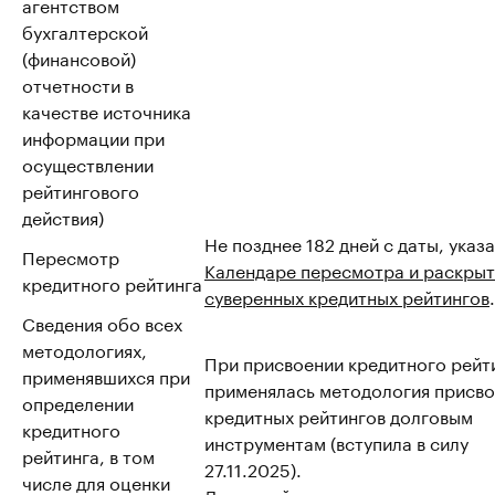
агентством
бухгалтерской
(финансовой)
отчетности в
качестве источника
информации при
осуществлении
рейтингового
действия)
Не позднее 182 дней с даты, указ
Пересмотр
Календаре пересмотра и раскрыт
кредитного рейтинга
суверенных кредитных рейтингов
.
Сведения обо всех
методологиях,
При присвоении кредитного рейт
применявшихся при
применялась методология присво
определении
кредитных рейтингов долговым
кредитного
инструментам (вступила в силу
рейтинга, в том
27.11.2025).
числе для оценки
Для целей расчета условного