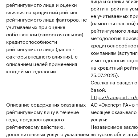
лица и оценки влия
рейтингуемого лица и оценки
рейтинг рейтингуем
влияния на кредитный рейтинг
не учитываемых пр
рейтингуемого лица факторов, не
(самостоятельной)
учитываемых при оценке
рейтингуемого лиц
собственной (самостоятельной)
методология присв
кредитоспособности
кредитоспособнос
рейтингуемого лица (далее -
компаниям (вступил
факторы внешнего влияния), с
и методология оцен
описанием целей применения
на кредитный рейтин
каждой методологии
25.07.2025).
Ссылка на раздел 
базой:
https://raexpert.ru
Описание содержания оказанных
АО «Эксперт РА» в 
рейтингуемому лицу в течение
месяцев оказывало
года, предшествующего
услуги:
рейтинговому действию,
Независимое заклю
дополнительных услуг с указанием
выпусков облигаци