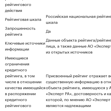
рейтингового
действия
Российская национальная рейтин
Рейтинговая шкала
шкала
Запрошенность
Да
рейтинга
Данные объекта рейтинга/рейтин
Ключевые источники
лица, а также данные АО «Эксперт
информации
из открытых источников
Имеющиеся
ограничения
кредитного
рейтинга, в том
Присвоенный рейтинг отражает 
числе в отношении
существенную информацию в от
качества имеющейся
объекта рейтинга, имеющуюся у 
в распоряжении
«Эксперт РА», достоверность и к
кредитного
которой, по мнению АО «Эксперт
рейтингового
являются надлежащими
агентства