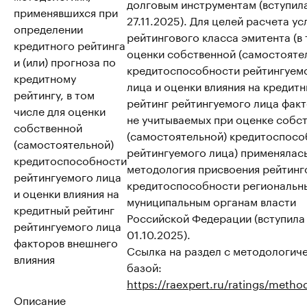
долговым инструментам (вступила
применявшихся при
27.11.2025). Для целей расчета у
определении
рейтингового класса эмитента (в т
кредитного рейтинга
оценки собственной (самостояте
и (или) прогноза по
кредитоспособности рейтингуем
кредитному
лица и оценки влияния на кредит
рейтингу, в том
рейтинг рейтингуемого лица факт
числе для оценки
не учитываемых при оценке собс
собственной
(самостоятельной) кредитоспосо
(самостоятельной)
рейтингуемого лица) применялас
кредитоспособности
методология присвоения рейтинг
рейтингуемого лица
кредитоспособности региональн
и оценки влияния на
муниципальным органам власти
кредитный рейтинг
Российской Федерации (вступила 
рейтингуемого лица
01.10.2025).
факторов внешнего
Ссылка на раздел с методологич
влияния
базой:
https://raexpert.ru/ratings/metho
Описание