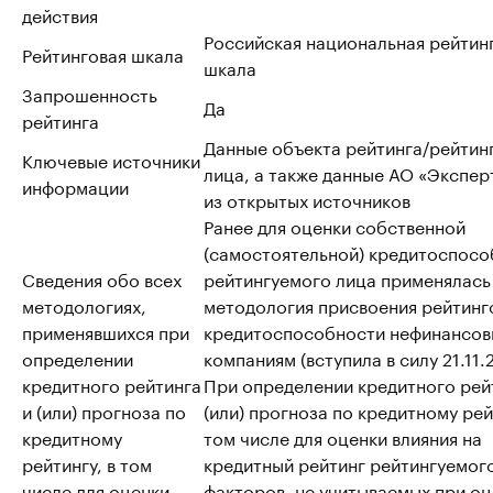
действия
Российская национальная рейтин
Рейтинговая шкала
шкала
Запрошенность
Да
рейтинга
Данные объекта рейтинга/рейтин
Ключевые источники
лица, а также данные АО «Эксперт
информации
из открытых источников
Ранее для оценки собственной
(самостоятельной) кредитоспосо
Сведения обо всех
рейтингуемого лица применялась
методологиях,
методология присвоения рейтинг
применявшихся при
кредитоспособности нефинансо
определении
компаниям (вступила в силу 21.11.
кредитного рейтинга
При определении кредитного рей
и (или) прогноза по
(или) прогноза по кредитному рей
кредитному
том числе для оценки влияния на
рейтингу, в том
кредитный рейтинг рейтингуемог
числе для оценки
факторов, не учитываемых при о