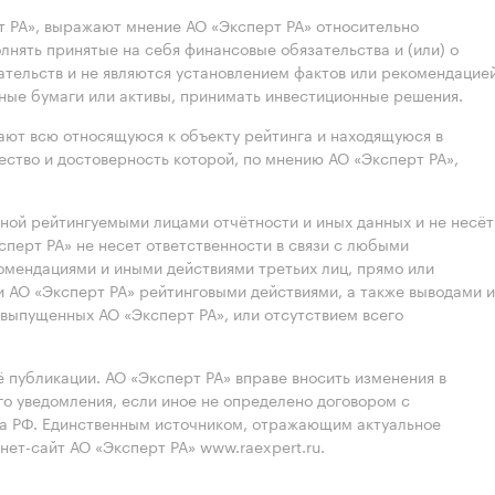
 РА», выражают мнение АО «Эксперт РА» относительно
лнять принятые на себя финансовые обязательства и (или) о
ательств и не являются установлением фактов или рекомендацие
нные бумаги или активы, принимать инвестиционные решения.
ют всю относящуюся к объекту рейтинга и находящуюся в
ство и достоверность которой, по мнению АО «Эксперт РА»,
нной рейтингуемыми лицами отчётности и иных данных и не несёт
ксперт РА» не несет ответственности в связи с любыми
омендациями и иными действиями третьих лиц, прямо или
 АО «Эксперт РА» рейтинговыми действиями, а также выводами и
выпущенных АО «Эксперт РА», или отсутствием всего
 публикации. АО «Эксперт РА» вправе вносить изменения в
 уведомления, если иное не определено договором с
ва РФ. Единственным источником, отражающим актуальное
нет-сайт АО «Эксперт РА» www.raexpert.ru.