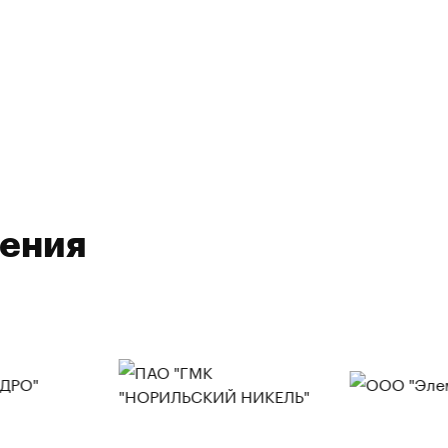
ления