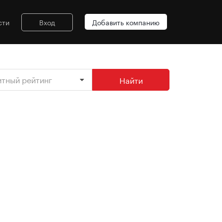
сти
Вход
Добавить компанию
итный рейтинг
Найти