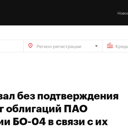
Ново
Регион регистрации
Кред
вал без подтверждения
г облигаций ПАО
и БО-04 в связи с их