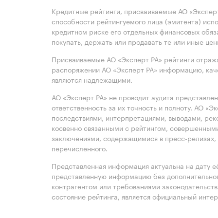
Кредитные рейтинги, присваиваемые АО «Эксперт
способности рейтингуемого лица (эмитента) испо
кредитном риске его отдельных финансовых обяз
покупать, держать или продавать те или иные це
Присваиваемые АО «Эксперт РА» рейтинги отража
распоряжении АО «Эксперт РА» информацию, каче
являются надлежащими.
АО «Эксперт РА» не проводит аудита представле
ответственность за их точность и полноту. АО «Э
последствиями, интерпретациями, выводами, рек
косвенно связанными с рейтингом, совершенными
заключениями, содержащимися в пресс-релизах, 
перечисленного.
Представленная информация актуальна на дату её
представленную информацию без дополнительного
контрагентом или требованиями законодательст
состояние рейтинга, является официальный интер