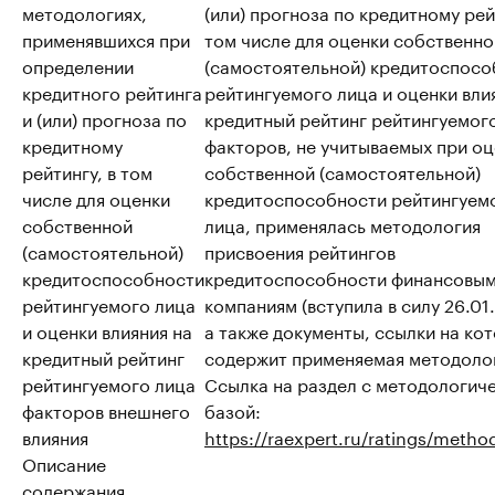
методологиях,
(или) прогноза по кредитному рей
применявшихся при
том числе для оценки собственно
определении
(самостоятельной) кредитоспосо
кредитного рейтинга
рейтингуемого лица и оценки вли
и (или) прогноза по
кредитный рейтинг рейтингуемог
кредитному
факторов, не учитываемых при о
рейтингу, в том
собственной (самостоятельной)
числе для оценки
кредитоспособности рейтингуем
собственной
лица, применялась методология
(самостоятельной)
присвоения рейтингов
кредитоспособности
кредитоспособности финансовы
рейтингуемого лица
компаниям (вступила в силу 26.01
и оценки влияния на
а также документы, ссылки на ко
кредитный рейтинг
содержит применяемая методоло
рейтингуемого лица
Ссылка на раздел с методологич
факторов внешнего
базой:
влияния
https://raexpert.ru/ratings/metho
Описание
содержания