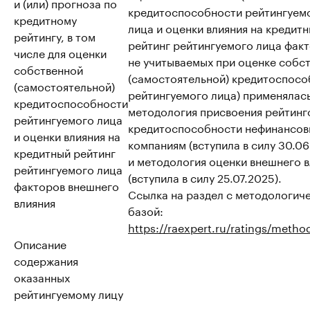
и (или) прогноза по
кредитоспособности рейтингуем
кредитному
лица и оценки влияния на кредит
рейтингу, в том
рейтинг рейтингуемого лица факт
числе для оценки
не учитываемых при оценке собс
собственной
(самостоятельной) кредитоспосо
(самостоятельной)
рейтингуемого лица) применялас
кредитоспособности
методология присвоения рейтинг
рейтингуемого лица
кредитоспособности нефинансо
и оценки влияния на
компаниям (вступила в силу 30.06
кредитный рейтинг
и методология оценки внешнего 
рейтингуемого лица
(вступила в силу 25.07.2025).
факторов внешнего
Ссылка на раздел с методологич
влияния
базой:
https://raexpert.ru/ratings/metho
Описание
содержания
оказанных
рейтингуемому лицу
в течение года,