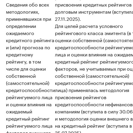
Сведения обо всех
присвоения кредитных рейтингов
методологиях,
долговым инструментам (вступила
применявшихся при
27.11.2025).
определении
Для целей расчета условного
ожидаемого
рейтингового класса эмитента (в т
кредитного рейтинга
оценки собственной (самостояте
и (или) прогноза по
кредитоспособности рейтингуем
кредитному
лица и оценки влияния на ожидае
рейтингу, в том
кредитный рейтинг рейтингуемог
числе для оценки
факторов, не учитываемых при о
собственной
собственной (самостоятельной)
(самостоятельной)
кредитоспособности рейтингуем
кредитоспособности
лица) применялась методология
рейтингуемого лица
присвоения рейтингов
и оценки влияния на
кредитоспособности нефинансо
ожидаемый
компаниям (вступила в силу 30.06
кредитный рейтинг
и методология оценки внешнего 
рейтингуемого лица
на кредитный рейтинг (вступила в
факторов внешнего
25.07.2025).