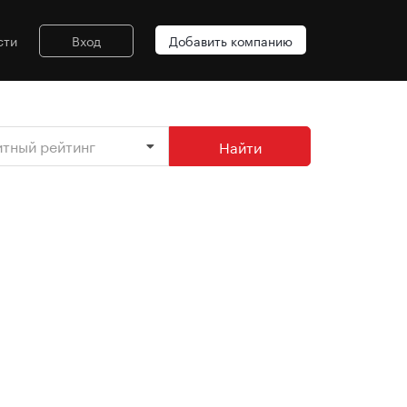
сти
Вход
Добавить компанию
итный рейтинг
Найти