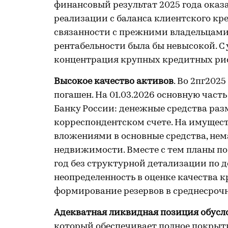
финансовый результат 2025 года оказа
реализации с баланса клиентского кр
связанности с прежними владельцами.
рентабельности была бы невысокой. С
концентрация крупных кредитных риск
Высокое качество активов
. Во 2пг202
погашен. На 01.03.2026 основную част
Банку России: денежные средства разм
корреспондентском счете. На имущест
вложениями в основные средства, не
недвижимости. Вместе с тем планы по
год без структурной детализации по д
неопределенность в оценке качества 
формирование резервов в среднесроч
Адекватная ликвидная позиция обусл
который обеспечивает полное покры