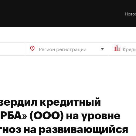
Ново
Регион регистрации
Кред
твердил кредитный
«РБА» (ООО) на уровне
гноз на развивающийся