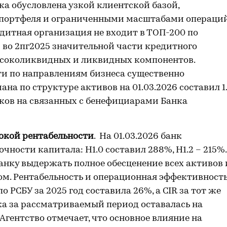
ка обусловлена узкой клиентской базой,
о портфеля и ограниченными масштабами операци
дитная организация не входит в ТОП-200 по
 во 2пг2025 значительной части кредитного
ысоколиквидных и ликвидных компонентов.
и по направлениям бизнеса существенно
а по структуре активов на 01.03.2026 составил 1.
ков на связанных с бенефициарами Банка
окой рентабельности
. На 01.03.2026 банк
ности капитала: Н1.0 составил 288%, Н1.2 – 215%.
анку выдержать полное обесценение всех активов 
ом. Рентабельность и операционная эффективност
 РСБУ за 2025 год составила 26%, а CIR за тот же
жа за рассматриваемый период оставалась на
 Агентство отмечает, что основное влияние на