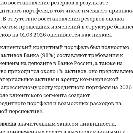
ло восстановление резервов в результате
едитного портфеля, в том числе имевшего признак
 В отсутствие восстановления резервов оценка
 учетом прошедших изменений в структуре баланса
ов на 01.03.2026 оценивается как низкая.
5 клиентский кредитный портфель был полностью
ь активов Банка (98%) составляют требования к
ещены на депозите в Банке России, а также на
во приходится около 1% активов, оно представлен
материальные активы и аренду коммерческой
 агрессивному росту кредитного портфеля на 2026
оле клиентского сегмента создают
кредитного портфеля и возможных расходов на
ной перспективе.
овлена
значительным запасом ликвидности,
тие привлеченных средств высоколиквидными и