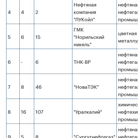
Нефтяная
нефтяна
4
4
2
компания
нефтега
"ЛУКойл"
промыш
ГМК
цветная
5
6
15
"Норильский
металлу
никель"
нефтяна
6
-
6
ТНК-ВР
нефтега
промыш
нефтяна
7
8
46
"НоваТЭК"
нефтега
промыш
химичес
8
16
107
"Уралкалий"
нефтехи
промыш
нефтяна
9
5
8
"Сургутнефтегаз"
нефтега