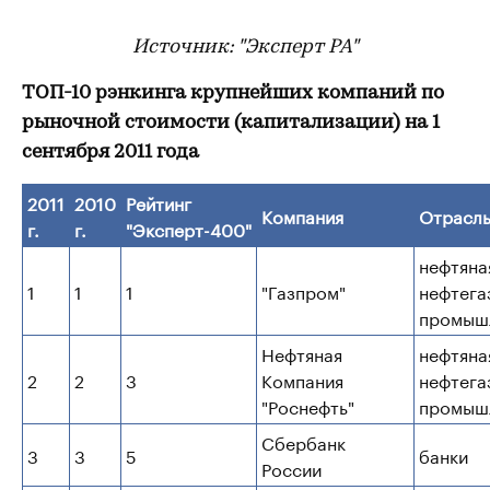
Источник: "Эксперт РА"
ТОП-10 рэнкинга крупнейших компаний по
рыночной стоимости (капитализации) на 1
сентября 2011 года
2011
2010
Рейтинг
Компания
Отрасл
г.
г.
"Эксперт-400"
нефтяна
1
1
1
"Газпром"
нефтега
промыш
Нефтяная
нефтяна
2
2
3
Компания
нефтега
"Роснефть"
промыш
Сбербанк
3
3
5
банки
России