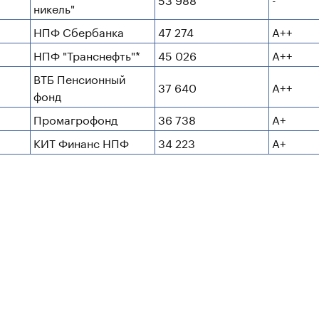
никель"
НПФ Сбербанка
47 274
А++
НПФ "Транснефть"*
45 026
А++
ВТБ Пенсионный
37 640
А++
фонд
Промагрофонд
36 738
А+
КИТ Финанс НПФ
34 223
А+