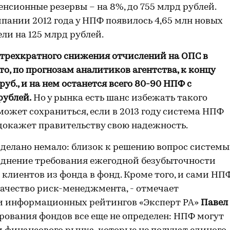
енсионные резервы – на 8%, до 755 млрд рублей.
пании 2012 года у НПФ появилось 4,65 млн новых
ли на 125 млрд рублей.
 трехкратного снижения отчислений на ОПС в
то, по прогнозам аналитиков агентства, к концу
руб., и на нем останется всего 80-90 НПФ с
рублей.
Но у рынка есть шанс избежать такого
ожет сохраниться, если в 2013 году система НПФ
 докажет правительству свою надежность.
делано немало: близок к решению вопрос системы
зднение требования ежегодной безубыточности
клиентов из фонда в фонд. Кроме того, и сами НП
ачество риск-менеджмента, - отмечает
и информационных рейтингов «Эксперт РА»
Павел
ирования фондов все еще не определен: НПФ могут