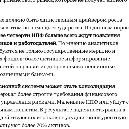
 финансового рынка, которые не получат единого
не должно быть единственным драйвером роста.
ся в этом на помощь государства. По данным опрос
лее четверти НПФ больше всего ждут появления
иков и работодателей
. По мнению аналитиков
буются не только государственные меры, но и
их фондов: более активное информирование
 сетей на развитие добровольных пенсионных
 розничными банками.
сионной системы может стать консолидация
ржат более строгие требования финансового
ю управления рисками. Маленькие НПФ или уйдут с
ьным коллегам. В результате надежность рынка в
е действующих игроков не ухудшит конкурентную
лируют более 70% активов.