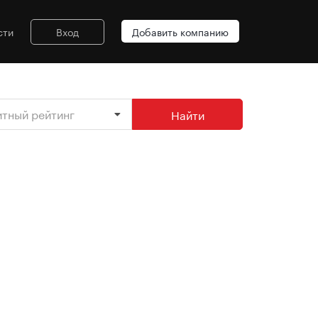
сти
Вход
Добавить компанию
итный рейтинг
Найти