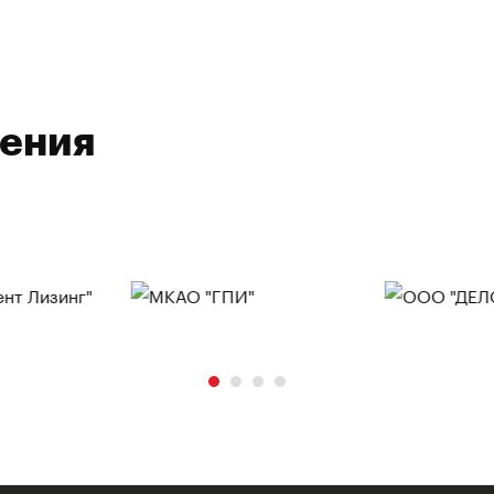
ления