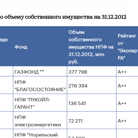
 объему собственного имущества на 31.12.2012
Объем
Рейтинг
еди
собственного
от
Фонд
имущества НПФ на
"Экспер
31.12.2012, млн
РА"
руб.
ГАЗФОНД **
377 798
А++
НПФ
276 394
А++
"БЛАГОСОСТОЯНИЕ"
НПФ "ЛУКОЙЛ-
136 541
А++
ГАРАНТ"
НПФ
72 271
А++
электроэнергетики
НПФ "Норильский
53 988
-