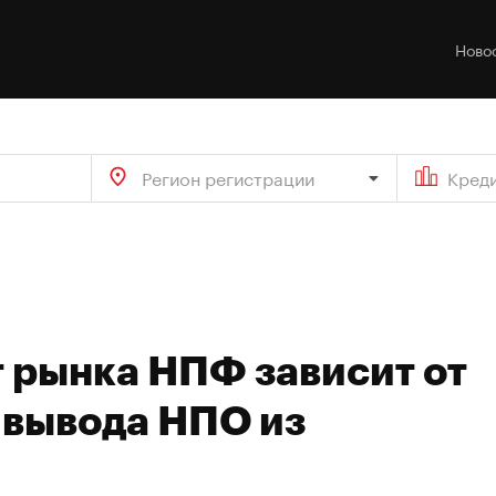
Ново
Регион регистрации
Кред
т рынка НПФ зависит от
 вывода НПО из