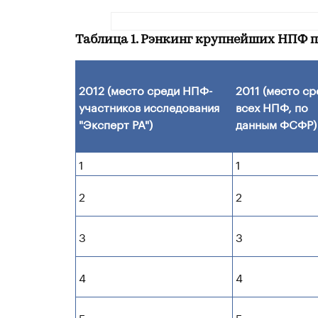
Таблица 1. Рэнкинг крупнейших НПФ по
2012 (место среди НПФ-
2011 (место ср
участников исследования
всех НПФ, по
"Эксперт РА")
данным ФСФР)
1
1
2
2
3
3
4
4
5
5