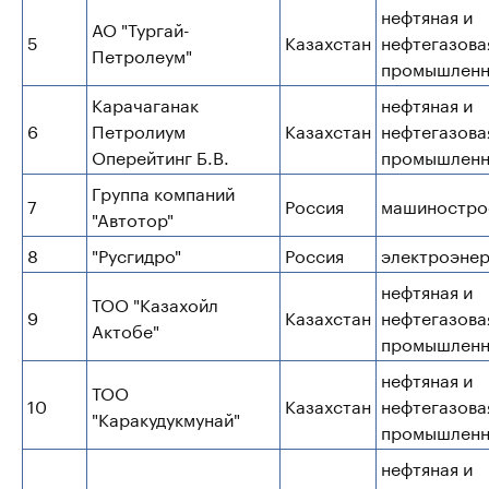
нефтяная и
АО "Тургай-
5
Казахстан
нефтегазова
Петролеум"
промышленн
Карачаганак
нефтяная и
6
Петролиум
Казахстан
нефтегазова
Оперейтинг Б.В.
промышленн
Группа компаний
7
Россия
машиностро
"Автотор"
8
"Русгидро"
Россия
электроэнер
нефтяная и
ТОО "Казахойл
9
Казахстан
нефтегазова
Актобе"
промышленн
нефтяная и
ТОО
10
Казахстан
нефтегазова
"Каракудукмунай"
промышленн
нефтяная и