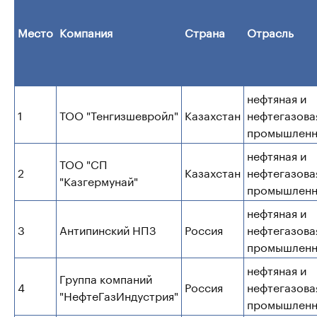
Место
Компания
Страна
Отрасль
нефтяная и
1
ТОО "Тенгизшевройл"
Казахстан
нефтегазова
промышленн
нефтяная и
ТОО "СП
2
Казахстан
нефтегазова
"Казгермунай"
промышленн
нефтяная и
3
Антипинский НПЗ
Россия
нефтегазова
промышленн
нефтяная и
Группа компаний
4
Россия
нефтегазова
"НефтеГазИндустрия"
промышленн