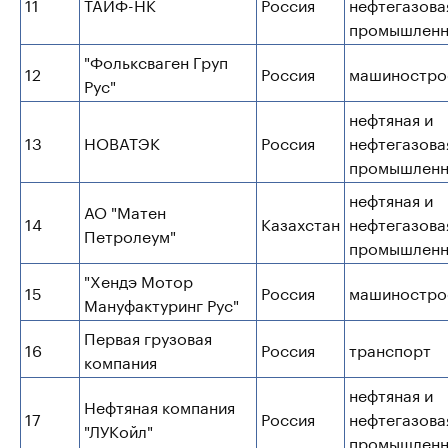
11
ТАИФ-НК
Россия
нефтегазова
промышленн
"Фольксваген Груп
12
Россия
машиностро
Рус"
нефтяная и
13
НОВАТЭК
Россия
нефтегазова
промышленн
нефтяная и
АО "Матен
14
Казахстан
нефтегазова
Петролеум"
промышленн
"Хендэ Мотор
15
Россия
машиностро
Мануфактуринг Рус"
Первая грузовая
16
Россия
транспорт
компания
нефтяная и
Нефтяная компания
17
Россия
нефтегазова
"ЛУКойл"
промышленн