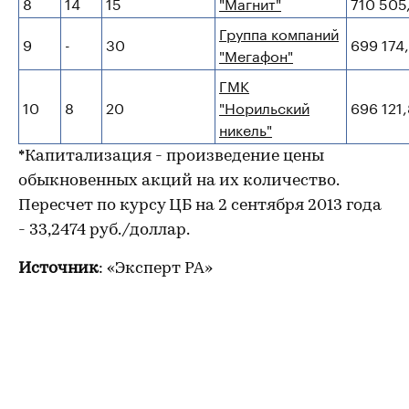
8
14
15
"Магнит"
710 505
Группа компаний
9
-
30
699 174
"Мегафон"
ГМК
10
8
20
"Норильский
696 121,
никель"
*Капитализация - произведение цены
обыкновенных акций на их количество.
Пересчет по курсу ЦБ на 2 сентября 2013 года
- 33,2474 руб./доллар.
Источник
: «Эксперт РА»