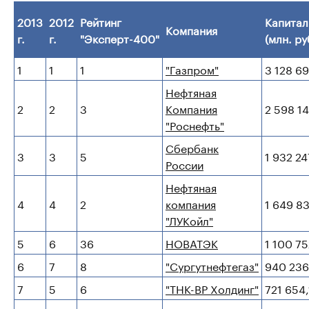
2013
2012
Рейтинг
Капитал
Компания
г.
г.
"Эксперт-400"
(млн. ру
1
1
1
"Газпром"
3 128 69
Нефтяная
2
2
3
Компания
2 598 1
"Роснефть"
Сбербанк
3
3
5
1 932 24
России
Нефтяная
4
4
2
компания
1 649 83
"ЛУКойл"
5
6
36
НОВАТЭК
1 100 75
6
7
8
"Сургутнефтегаз"
940 236
7
5
6
"ТНК-ВР Холдинг"
721 654,