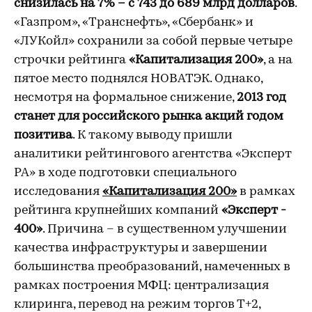
снизилась
на 7% – с 743 до 689 млрд долларов
.
«Газпром», «Транснефть», «Сбербанк» и
«ЛУКойл» сохранили за собой первые четыре
строчки рейтинга
«Капитализация 200»
, а на
пятое место поднялся НОВАТЭК. Однако,
несмотря на формальное снижение,
2013 год
станет для
российского рынка акций
годом
позитива
. К такому выводу пришли
аналитики рейтингового агентства «Эксперт
РА» в ходе подготовки специального
исследования
«Капитализация 200»
в рамках
рейтинга крупнейших компаний
«Эксперт -
400»
. Причина – в существенном улучшении
качества инфраструктуры и завершении
большинства преобразований, намеченных в
рамках построения МФЦ: централизация
клиринга, перевод на режим торгов Т+2,