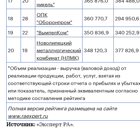
никель"
ОПК
18
28
360 770,7
294 950,6
"Оборонпром"
19
22
"ВымпелКом"
350 836,9
340 252,9
Новолипецкий
20
19
металлургический
348 120,3
377 826,9
комбинат (НЛМК)
*Объем реализации - выручка (валовой доход) от
реализации продукции, работ, услуг, взятая из
соответствующей строки отчета о прибылях и убытках
или показатель, признанный эквивалентным согласно
методике составления рейтинга
Полная версия рейтинга размещена на сайте
www.raexpert.ru
Источник:
«Эксперт РА».