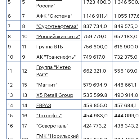
5
5
1 723 400,0
1 346 500
России"
6
7
АФК "Система"
1 146 911,4
1 055 177,
7
8
"Сургутнефтегаз"
837 734,0
849 575,0
8
10
"Российские сети"
759 779,0
652 183,0
9
11
Группа ВТБ
756 600,0
616 900,0
10
9
АК "Транснефть"
749 617,0
732 375,0
Группа "Интер
11
12
662 321,0
556 189,0
РАО"
12
15
"Магнит"
579 694,9
448 661,1
13
13
X5 Retail Group
535 599,8
490 914,8
14
14
ЕВРАЗ
459 855,0
457 684,1
15
16
"Татнефть"
454 983,0
444 099,0
16
17
"Северсталь"
424 773,2
438 343,2
ГМК "Норильский
17
20
365 876,0
384 488,0