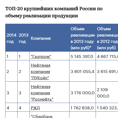
ТОП-20 крупнейших компаний России по
объему реализации продукции
Объем
Объем
2014
2013
реализации
реализац
Компания
год
год
в 2013 году
в 2012 год
(млн руб)*
(млн руб)
1
1
"Газпром"
5 145 397,0
4 667 715,
Нефтяная
2
2
компания
3 801 055,4
3 615 691,
"ЛУКойл"
Нефтяная
2 109
3
3
компания
3 176 000,0
000,0
"Роснефть"
4
4
РЖД
1 762 838,0
1 540 323
"Сбербанк