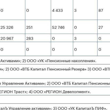
0
0
4 433
3
87
25 326
251
52 746
0
27
20 967
283
0
3
0
0
0
0
0
0
 Активами»; 2) ООО «УК «Пенсионные накопления».
ми»; 2) ООО «ВТБ Капитал Пенсионный Резерв» 3) ООО «
л Управление Активами»; 2) ООО «ВТБ Капитал Пенсионны
РЕГИОН Траст»; 4) ООО «РЕГИОН Девелопмент».
талЪ Управление активами»; 3) ООО «УК КапиталЪ ПИФ».