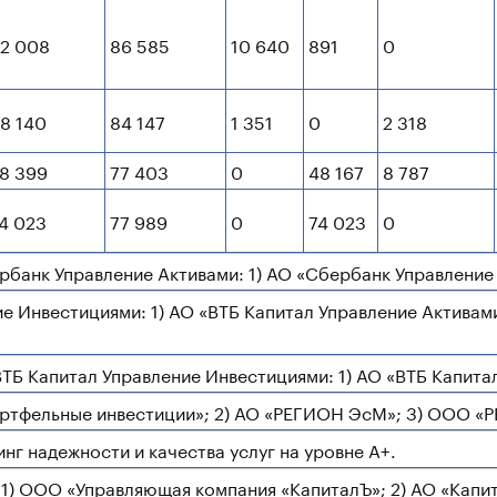
2 008
86 585
10 640
891
0
8 140
84 147
1 351
0
2 318
8 399
77 403
0
48 167
8 787
4 023
77 989
0
74 023
0
рбанк Управление Активами: 1) АО «Сбербанк Управление
ие Инвестициями: 1) АО «ВТБ Капитал Управление Актива
ВТБ Капитал Управление Инвестициями: 1) АО «ВТБ Капита
ортфельные инвестиции»; 2) АО «РЕГИОН ЭсМ»; 3) ООО «
г надежности и качества услуг на уровне А+.
: 1) ООО «Управляющая компания «КапиталЪ»; 2) АО «Капи