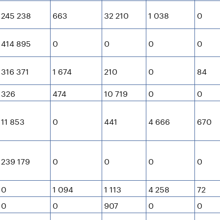
245 238
663
32 210
1 038
0
414 895
0
0
0
0
316 371
1 674
210
0
84
326
474
10 719
0
0
11 853
0
441
4 666
670
239 179
0
0
0
0
0
1 094
1 113
4 258
72
0
0
907
0
0