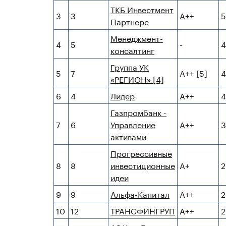
ТКБ Инвестмент
3
3
А++
5
Партнерс
Менеджмент-
4
5
-
4
консалтинг
Группа УК
5
7
А++ [5]
4
«РЕГИОН» [4]
6
4
Лидер
А++
4
Газпромбанк -
7
6
Управление
А++
3
активами
Прогрессивные
8
8
инвестиционные
А+
2
идеи
9
9
Альфа-Капитал
А++
2
10
12
ТРАНСФИНГРУП
А++
2