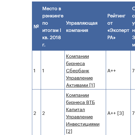
Место в
рэнкинге
Рейтинг
с
по
Управляющая
от
у
№
итогам I
компания
«Эксперт
н
кв. 2018
РА»
3
г.
м
Компании
бизнеса
1
1
Сбербанк
А++
7
Управление
Активами [1]
Компании
бизнеса ВТБ
Капитал
2
2
А++ [3]
7
Управление
Инвестициями
[2]