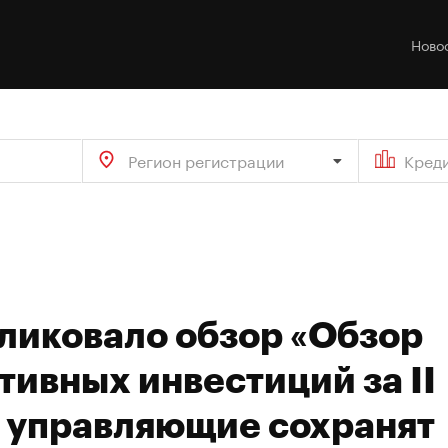
Ново
Регион регистрации
Кред
бликовало обзор «Обзор
тивных инвестиций за II
: управляющие сохранят