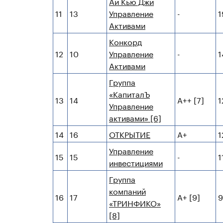
Ай Кью Джи
11
13
Управление
-
1
Активами
Конкорд
12
10
Управление
-
1
Активами
Группа
«КапиталЪ
13
14
А++ [7]
1
Управление
активами» [6]
14
16
ОТКРЫТИЕ
А+
1
Управление
15
15
-
1
инвестициями
Группа
компаний
16
17
А+ [9]
9
«ТРИНФИКО»
[8]