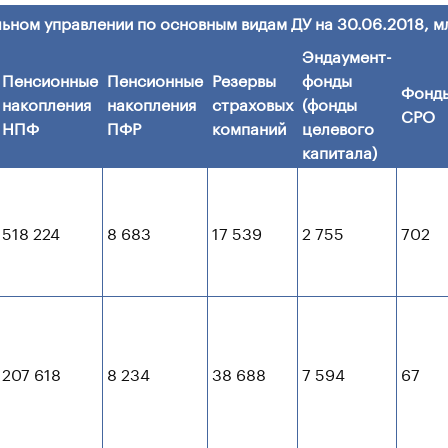
льном управлении по основным видам ДУ на 30.06.2018, м
Эндаумент-
Пенсионные
Пенсионные
Резервы
фонды
Фонд
накопления
накопления
страховых
(фонды
СРО
НПФ
ПФР
компаний
целевого
капитала)
518 224
8 683
17 539
2 755
702
207 618
8 234
38 688
7 594
67