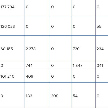
177 734
0
0
0
0
126 023
0
0
0
55
60 155
2 273
0
729
234
0
744
0
1 347
341
101 240
409
0
0
0
0
133
209
54
0