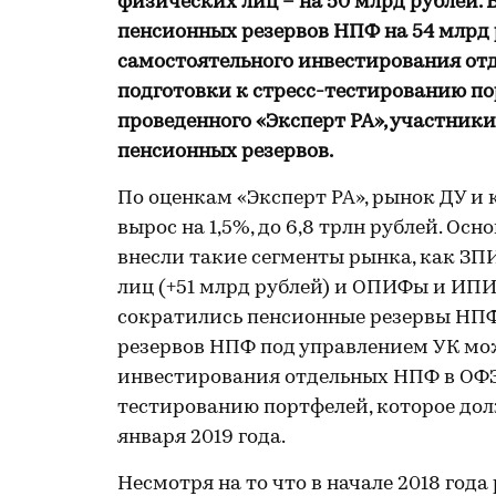
физических лиц – на 50 млрд рублей. 
пенсионных резервов НПФ на 54 млрд 
самостоятельного инвестирования от
подготовки к стресс-тестированию пор
проведенного «Эксперт РА», участник
пенсионных резервов.
По оценкам «Эксперт РА», рынок ДУ и 
вырос на 1,5%, до 6,8 трлн рублей. Ос
внесли такие сегменты рынка, как ЗП
лиц (+51 млрд рублей) и ОПИФы и ИПИ
сократились пенсионные резервы НПФ
резервов НПФ под управлением УК мож
инвестирования отдельных НПФ в ОФЗ 
тестированию портфелей, которое дол
января 2019 года.
Несмотря на то что в начале 2018 год