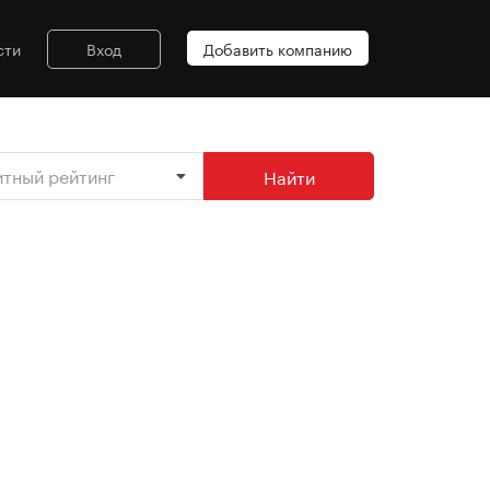
сти
Вход
Добавить компанию
итный рейтинг
Найти