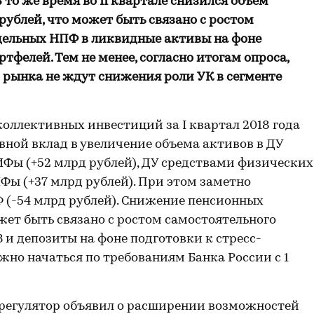
В то же время во
II
квартале снизился объем
рублей, что может быть связано с ростом
дельных
НПФ в ликвидные активы на фоне
тфелей. Тем не менее, согласно итогам опроса,
и рынка не ждут снижения роли УК в сегменте
коллективных инвестиций за I квартал 2018 года
новной вклад в увеличение объема активов в ДУ
ИФы (+52 млрд рублей), ДУ средствами физических
Фы (+37 млрд рублей). При этом заметно
 (-54 млрд рублей). Снижение пенсионных
ет быть связано с ростом самостоятельного
и депозиты на фоне подготовки к стресс-
жно начаться по требованиям Банка России с 1
а регулятор объявил о расширении возможностей