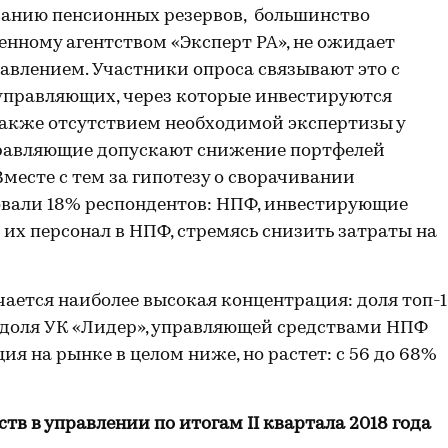
анию пенсионных резервов, большинство
енному агентством «Эксперт РА», не ожидает
равлением. Участники опроса связывают это с
правляющих, через которые инвестируются
 также отсутствием необходимой экспертизы у
правляющие допускают снижение портфелей
месте с тем за гипотезу о сворачивании
овали 18% респондентов: НПФ, инвестирующие
 их персонал в НПФ, стремясь снизить затраты на
чается наиболее высокая концентрация: доля топ-
 доля УК «Лидер», управляющей средствами НПФ
ия на рынке в целом ниже, но растет: с 56 до 68%
тв в управлении по итогам II квартала 2018 года