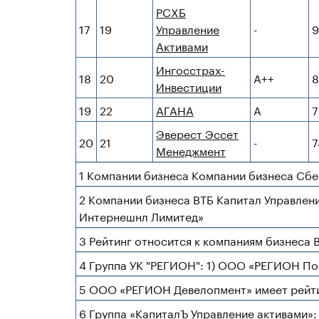
РСХБ
17
19
Управление
-
9
Активами
Ингосстрах-
18
20
А++
8
Инвестиции
19
22
АГАНА
А
7
Эверест Эссет
20
21
-
7
Менеджмент
1 Компании бизнеса Компании бизнеса Сбе
2 Компании бизнеса ВТБ Капитал Управлен
Интернешнл Лимитед»
3 Рейтинг относится к компаниям бизнеса 
4 Группа УК "РЕГИОН": 1) ООО «РЕГИОН П
5 ООО «РЕГИОН Девелопмент» имеет рейтин
6 Группа «КапиталЪ Управление активами»