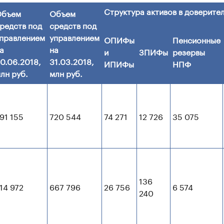
Структура активов в доверите
Объем
Объем
редств под
средств под
правлением
управлением
ОПИФы
Пенсионные
а
на
и
ЗПИФы
резервы
0.06.2018,
31.03.2018,
ИПИФы
НПФ
лн руб.
млн руб.
91 155
720 544
74 271
12 726
35 075
136
14 972
667 796
26 756
6 574
240