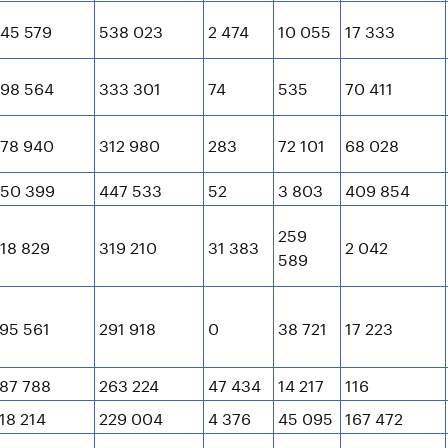
45 579
538 023
2 474
10 055
17 333
98 564
333 301
74
535
70 411
78 940
312 980
283
72 101
68 028
50 399
447 533
52
3 803
409 854
259
18 829
319 210
31 383
2 042
589
95 561
291 918
0
38 721
17 223
87 788
263 224
47 434
14 217
116
18 214
229 004
4 376
45 095
167 472